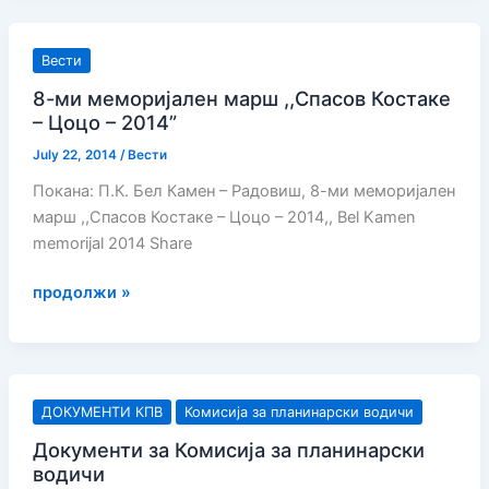
Лешок
Вести
8-ми меморијален марш ,,Спасов Костаке
– Цоцо – 2014”
July 22, 2014
/
Вести
Покана: П.К. Бел Камен – Радовиш, 8-ми меморијален
марш ,,Спасов Костаке – Цоцо – 2014,, Bel Kamen
memorijal 2014 Share
8-
продолжи »
ми
меморијален
марш
,,Спасов
ДОКУМЕНТИ КПВ
Комисија за планинарски водичи
Костаке
Документи за Комисија за планинарски
–
водичи
Цоцо