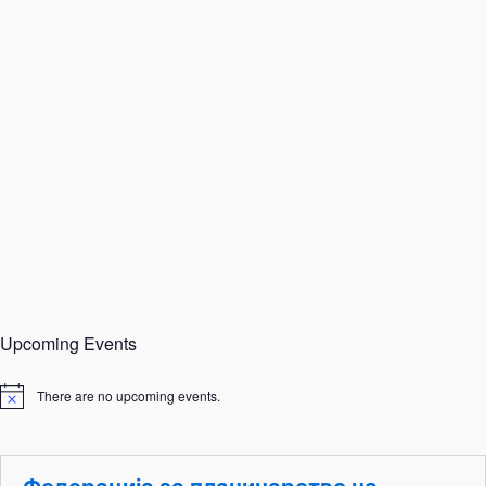
Upcoming Events
There are no upcoming events.
N
o
t
i
c