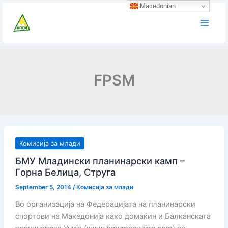
Skip
Macedonian
to
content
FPSM
Комисија за млади
БМУ Младински планинарски камп –
Горна Белица, Струга
September 5, 2014
/
Комисија за млади
Во организација на Федерацијата на планинарски
спортови на Македонија како домаќин и Балканската