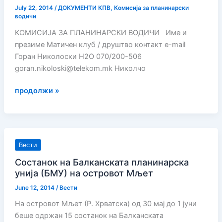
–
July 22, 2014
/
ДОКУМЕНТИ КПВ
,
Комисија за планинарски
водичи
2014”
КОМИСИЈА ЗА ПЛАНИНАРСКИ ВОДИЧИ Име и
презиме Матичен клуб / друштво контакт e-mail
Горан Николоски H2О 070/200-506
goran.nikoloski@telekom.mk Николчо
Документи
продолжи »
за
Комисија
за
планинарски
Вести
водичи
Состанок на Балканската планинарска
унија (БМУ) на островот Мљет
June 12, 2014
/
Вести
На островот Мљет (Р. Хрватска) од 30 мај до 1 јуни
беше одржан 15 состанок на Балканската