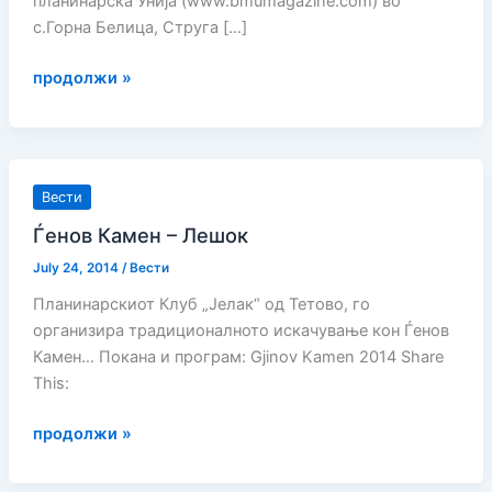
планинарска Унија (www.bmumagazine.com) во
с.Горна Белица, Струга […]
БМУ
продолжи »
Младински
планинарски
камп
–
Вести
Горна
Ѓeнов Камен – Лешок
Белица,
Струга
July 24, 2014
/
Вести
Планинарскиот Клуб „Јелак“ од Тетово, го
организира традиционалното искачување кон Ѓeнов
Камен… Покана и програм: Gjinov Kamen 2014 Share
This:
Ѓeнов
продолжи »
Камен
–