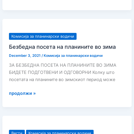
ПЛАНИНАРЕЊЕ
ЗА
ЛУЃЕ
СО
ПОПРЕЧЕНОСТИ
Комисија за планинарски водичи
Безбедна посета на планините во зима
December 3, 2021
/
Комисија за планинарски водичи
ЗА БЕЗБЕДНА ПОСЕТА НА ПЛАНИНИТЕ ВО ЗИМА
БИДЕТЕ ПОДГОТВЕНИ И ОДГОВОРНИ Колку што
посетата на планините во зимскиот период може
Безбедна
продолжи »
посета
на
планините
во
зима
Вести
Комисија за планинарски водичи