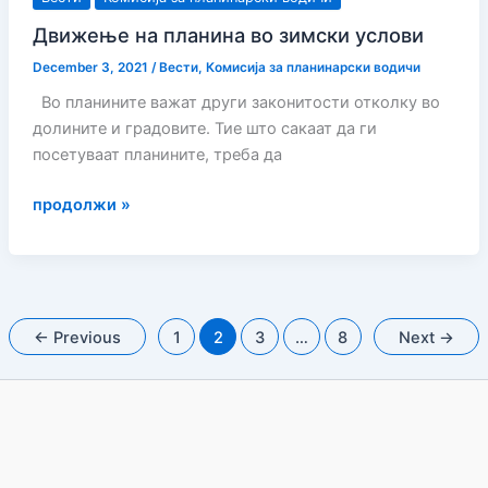
Движење на планина во зимски услови
December 3, 2021
/
Вести
,
Комисија за планинарски водичи
Во планините важат други законитости отколку во
долините и градовите. Тие што сакаат да ги
посетуваат планините, треба да
Движење
продолжи »
на
планина
во
зимски
услови
←
Previous
1
2
3
…
8
Next
→