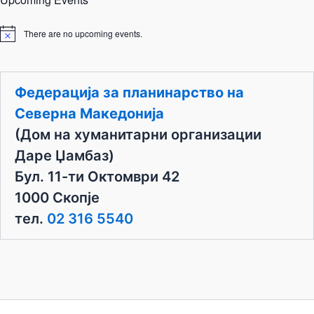
There are no upcoming events.
N
o
t
i
c
Федерација за планинарство на
e
Северна Македонија
(Дом на хуманитарни организации
Даре Џамбаз)
Бул. 11-ти Октомври 42
1000 Скопје
тел.
02 316 5540