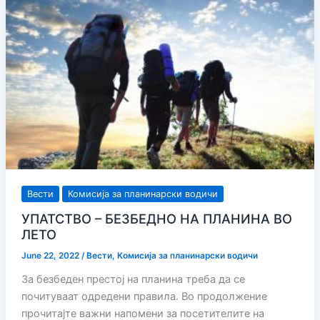
ЕСЕН
Вести
Комисија за планинарски водичи
УПАТСТВО – БЕЗБЕДНО НА ПЛАНИНА ВО
ЛЕТО
June 22, 2022
/
Вести
,
Комисија за планинарски водичи
За безбеден престој на планина треба да се
почитуваат одредени правила. Во продолжение
прочитајте важни напомени за посетителите на