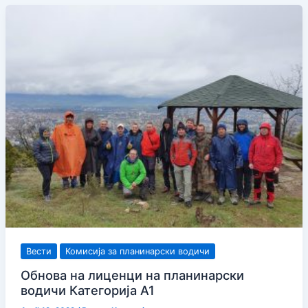
обука
за
планинарски
водичи
А1
категорија
Вести
Комисија за планинарски водичи
Oбнова на лиценци на планинарски
водичи Категорија А1