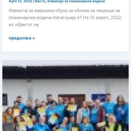
April 12, 2022
/
Вести
,
Комисија за планинарски водичи
Извештај за завршена обука за обнова на лиценци на
планинарски водичи Категорија А1 На 10 април, 2022,
во објектот на
Oбнова
продолжи »
на
лиценци
на
планинарски
водичи
Категорија
А1