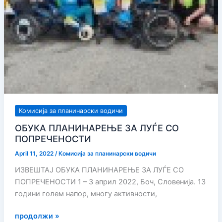
Комисија за планинарски водичи
ОБУКА ПЛАНИНАРЕЊЕ ЗА ЛУЃЕ СО
ПОПРЕЧЕНОСТИ
April 11, 2022
/
Комисија за планинарски водичи
ИЗВЕШТАЈ ОБУКА ПЛАНИНАРЕЊЕ ЗА ЛУЃЕ СО
ПОПРЕЧЕНОСТИ 1 – 3 април 2022, Боч, Словенија. 13
години голем напор, многу активности,
ОБУКА
продолжи »