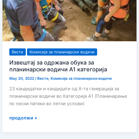
Вести
Комисија за планинарски водичи
Извештај за одржана обука за
планинарски водичи А1 категорија
May 30, 2022
/
Вести
,
Комисија за планинарски водичи
23 кандидатки и кандидати од X-та генерација за
планинарски водичи во Категорија А1 (Планинарење
по лесни патеки во летни услови)
Извештај
продолжи »
за
одржана