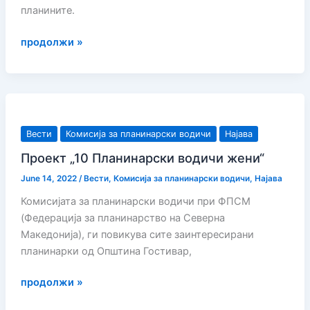
планините.
УПАТСТВО
продолжи »
–
БЕЗБЕДНО
НА
ПЛАНИНА
ВО
Вести
Комисија за планинарски водичи
Најава
ЛЕТО
Проект „10 Планинарски водичи жени“
June 14, 2022
/
Вести
,
Комисија за планинарски водичи
,
Најава
Комисијата за планинарски водичи при ФПСМ
(Федерација за планинарство на Северна
Македонија), ги повикува сите заинтересирани
планинарки од Општина Гостивар,
Проект
продолжи »
„10