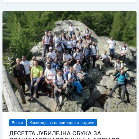
Планинарски
водичи
жени“
Вести
Комисија за планинарски водичи
ДЕСЕТТА ЈУБИЛЕЈНА ОБУКА ЗА