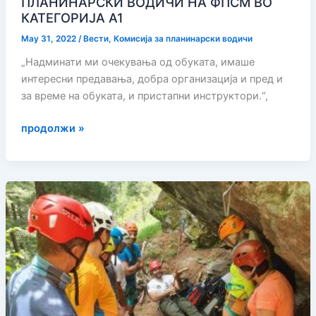
ПЛАНИНАРСКИ ВОДИЧИ НА ФПСМ ВО
КАТЕГОРИЈА А1
May 31, 2022
/
Вести
,
Комисија за планинарски водичи
„Надминати ми очекувања од обуката, имаше
интересни предавања, добра организација и пред и
за време на обуката, и пристапни инструктори.“,
ДЕСЕТТА
продолжи »
ЈУБИЛЕЈНА
ОБУКА
ЗА
ПЛАНИНАРСКИ
ВОДИЧИ
НА
ФПСМ
ВО
КАТЕГОРИЈА
А1