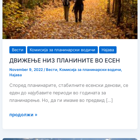
Вести
Комисија за планинарски водичи
Најава
ДВИЖЕЊЕ НИЗ ПЛАНИНИТЕ ВО ЕСЕН
November 9, 2022
/
Вести
,
Комисија за планинарски водичи
,
Најава
Според планинарите, стабилните есенски денови, се
еден до најубавите периоди во годината за
планинарење. Но, да ги имаме во предвид […]
ДВИЖЕЊЕ
продолжи »
НИЗ
ПЛАНИНИТЕ
ВО