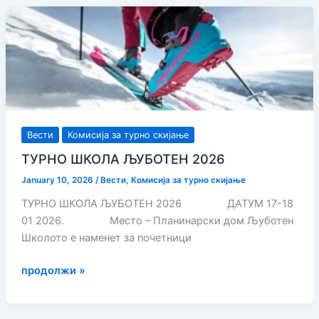
КУП
ПЕЛИСТЕР
2026
Вести
Комисија за турно скијање
ТУРНО ШКОЛA ЉУБОТЕН 2026
January 10, 2026
/
Вести
,
Комисија за турно скијање
ТУРНО ШКОЛA ЉУБОТЕН 2026 ДАТУМ 17-18
01 2026. Место – Планинарски дом Љуботен
Школото е наменет за почетници
ТУРНО
продолжи »
ШКОЛA
ЉУБОТЕН