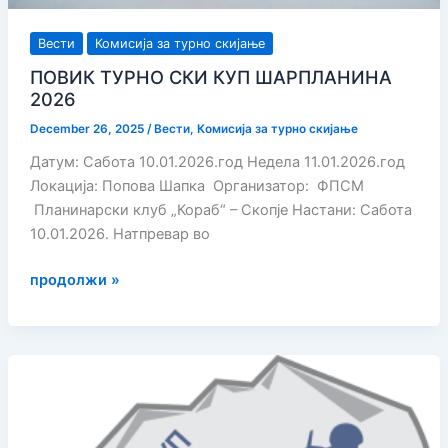
Вести
Комисија за турно скијање
ПОВИК ТУРНО СКИ КУП ШАРПЛАНИНА
2026
December 26, 2025
/
Вести
,
Комисија за турно скијање
Датум: Сабота 10.01.2026.год Недела 11.01.2026.год
Локација: Попова Шапка Организатор: ФПСМ
Планинарски клуб „Кораб“ – Скопје Настани: Сабота
10.01.2026. Натпревар во
ПОВИК
продолжи »
ТУРНО
СКИ
КУП
ШАРПЛАНИНА
2026