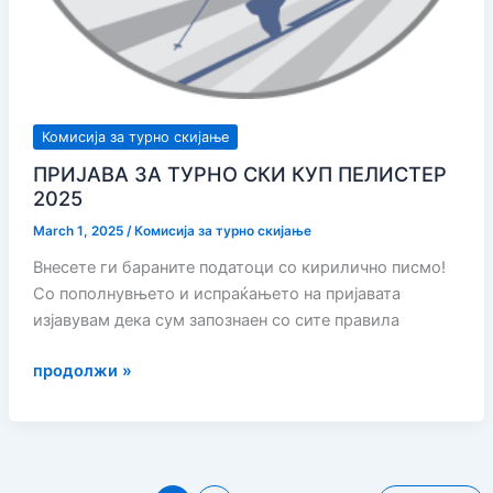
Комисија за турно скијање
ПРИЈАВА ЗА ТУРНО СКИ КУП ПЕЛИСТЕР
2025
March 1, 2025
/
Комисија за турно скијање
Внесете ги бараните податоци со кирилично писмо!
Со пополнувњето и испраќањето на пријавата
изјавувам дека сум запознаен со сите правила
ПРИЈАВА
продолжи »
ЗА
ТУРНО
СКИ
КУП