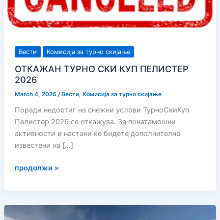
Вести
Комисија за турно скијање
ОТКАЖАН ТУРНО СКИ КУП ПЕЛИСТЕР
2026
March 4, 2026
/
Вести
,
Комисија за турно скијање
Поради недостиг на снежни услови ТурноСкиКуп
Пелистер 2026 се откажува. За понатамошни
активности и настани ќе бидете дополнително
известени на […]
ОТКАЖАН
продолжи »
ТУРНО
СКИ
КУП
ПЕЛИСТЕР