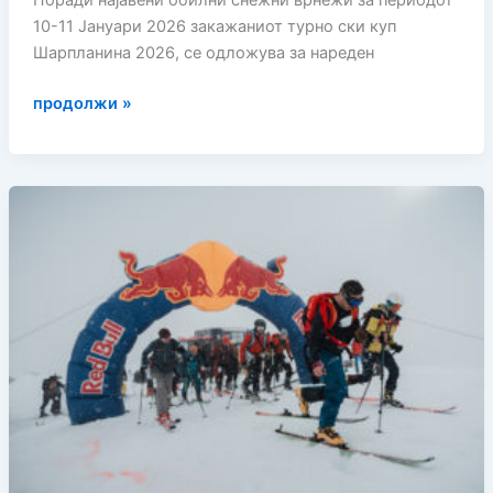
Поради најавени обилни снежни врнежи за периодот
10-11 Јануари 2026 закажаниот турно ски куп
Шарпланина 2026, се одложува за нареден
ОДЛОЖЕН
продолжи »
ТУРНО
СКИ
КУП
ШАРПЛАНИНА
2026