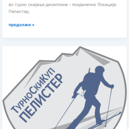
во турно скијање дисиплина – поединечно Локација:
Пелистер,
ТУРНО
продолжи »
СКИ
–
КУП
ПЕЛИСТЕР
2025