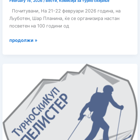
February 16, 2026
/
Вести
,
Комисија за турно скијање
Почитувани, На 21-22 февруари 2026 година, на
Љуботен, Шар Планина, ќе се организира настан
посветен на 100 години од
100
продолжи »
години
од
првото
скијање
во
Македонија