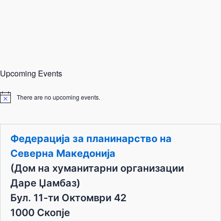
Upcoming Events
There are no upcoming events.
N
o
t
i
c
Федерација за планинарство на
e
Северна Македонија
(Дом на хуманитарни организации
Даре Џамбаз)
Бул. 11-ти Октомври 42
1000 Скопје