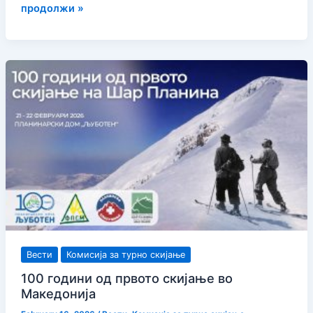
100
продолжи »
години
од
првото
скијање
на
Шарпланина
Вести
Комисија за турно скијање
100 години од првото скијање во
Македонија