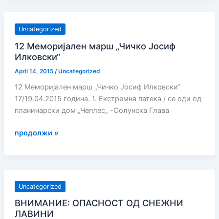
–
Даре
Uncategorized
Џамбаз
12 Меморијален марш „Чичко Јосиф
Илковски“
April 14, 2015
/
Uncategorized
12 Меморијален марш „Чичко Јосиф Илковски“
17/19.04.2015 година. 1. Екстремна патека / се оди од
планинарски дом „Чеплес„ -Солунска Глава
12
продолжи »
Меморијален
марш
„Чичко
Јосиф
Uncategorized
Илковски“
ВНИМАНИЕ: ОПАСНОСТ ОД СНЕЖНИ
ЛАВИНИ