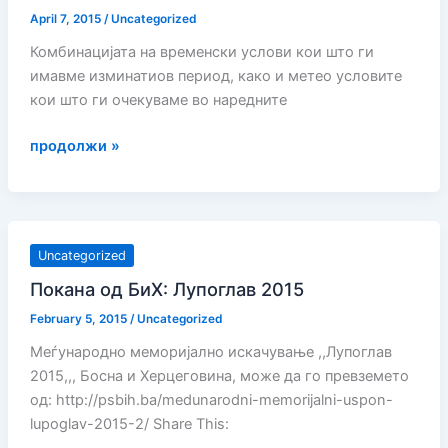
April 7, 2015
/
Uncategorized
Комбинацијата на временски услови кои што ги
имавме изминатиов период, како и метео условите
кои што ги очекуваме во наредните
ВНИМАНИЕ:
продолжи »
ОПАСНОСТ
ОД
СНЕЖНИ
ЛАВИНИ
Uncategorized
Покана од БиХ: Лупоглав 2015
February 5, 2015
/
Uncategorized
Меѓународно меморијално искачување ,,Лупоглав
2015,,, Босна и Херцеговина, може да го превземето
од: http://psbih.ba/medunarodni-memorijalni-uspon-
lupoglav-2015-2/ Share This: