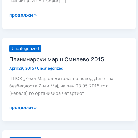
Лешница-2015.1 Share […]
Планинарски
продолжи »
марш
Марко
Илиевски
Uncategorized
Планинарски марш Смилево 2015
April 29, 2015
/
Uncategorized
ППСК „7-ми Мај„ од Битола, по повод Денот на
безбедноста 7-ми Мај, на ден 03.05.2015 год.
(недела) го организира четвртиот
Планинарски
продолжи »
марш
Смилево
2015