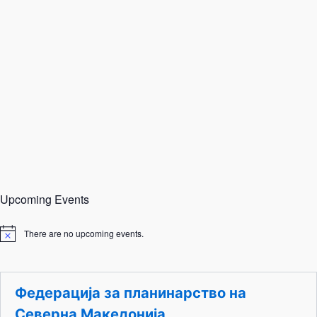
Upcoming Events
There are no upcoming events.
N
o
t
i
c
Федерација за планинарство на
e
Северна Македонија