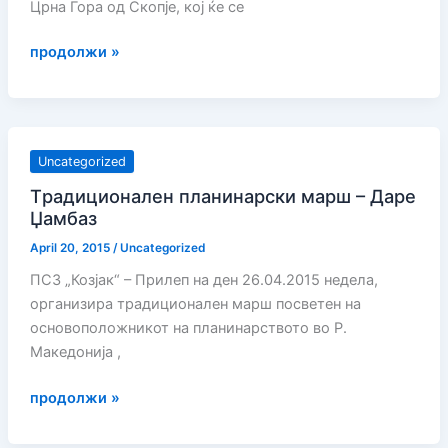
Црна Гора од Скопје, кој ќе се
Скопска
продолжи »
Црна
Гора
Uncategorized
Tрадиционален планинарски марш – Даре
Џамбаз
April 20, 2015
/
Uncategorized
ПСЗ „Козјак“ – Прилеп на ден 26.04.2015 недела,
организира традиционален марш посветен на
основоположникот на планинарството во Р.
Македонија ,
Tрадиционален
продолжи »
планинарски
марш