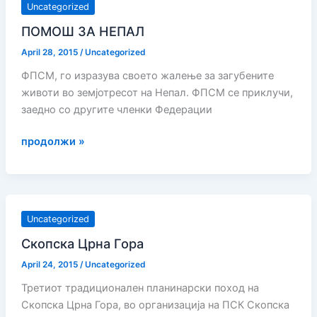
Uncategorized
ПОМОШ ЗА НЕПАЛ
April 28, 2015
/
Uncategorized
ФПСМ, го изразува своето жалење за загубените
животи во земјотресот на Непал. ФПСМ се приклучи,
заедно со другите членки Федерации
ПОМОШ
продолжи »
ЗА
НЕПАЛ
Uncategorized
Скопска Црна Гора
April 24, 2015
/
Uncategorized
Третиот традиционален планинарски поход на
Скопска Црна Гора, во организација на ПСК Скопска