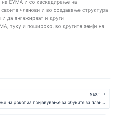
а на ЕУМА и со каскадирање на
а своите членови и во создавање структура
 и да ангажираат и други
МА, туку и пошироко, во другите земји на
NEXT
Продолжување на рокот за пријавување за обуките за планинарски водичи