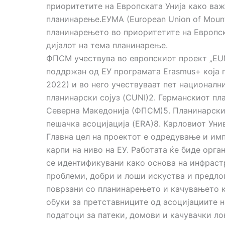
приоритетите на Европската Унија како важ
планинарење.ЕУМА (European Union of Mounta
планинарењето во приоритетите на Европска
дијалот на тема планинарење.
ФПСМ учествува во европскиот проект „EU
поддржан од ЕУ програмата Erasmus+ која п
2022) и во него учествуваат пет националн
планинарски сојуз (CUNI)2. Германскиот пл
Северна Македонија (ФПСМ)5. Планинарскиот
пешачка асоцијација (ERA)8. Карловиот Уни
Главна цел на проектот е одредување и и
карпи на ниво на ЕУ. Работата ќе биде орга
се идентификувани како основа на инфраст
проблеми, добри и лоши искуства и предлог
поврзани со планинарењето и качувањето ка
обуки за претставниците од асоцијациите н
податоци за патеки, домови и качувачки л