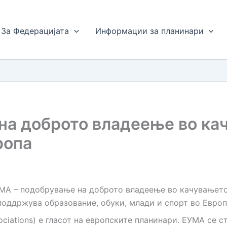
За Федерацијата
Информации за планинари
на доброто владеење во ка
ропа
MA –
подобрување на доброто владеење во качувањето
поддржува образование, обуки, млади и спорт во Европ
ociations) е гласот на европските планинари. ЕУМА се 