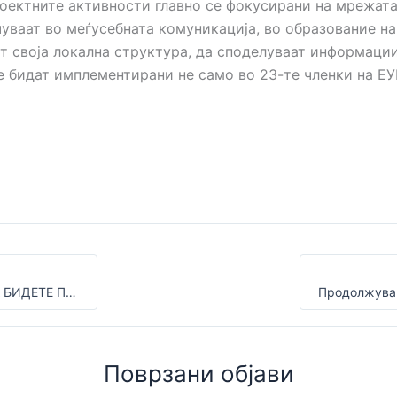
оектните активности главно се фокусирани на мрежат
чуваат во меѓусебната комуникација, во образование н
т своја локална структура, да споделуваат информации
е бидат имплементирани не само во 23-те членки на ЕУ
ЗА БЕЗБЕДНА ПОСЕТА НА ПЛАНИНИТЕ ВО ЗИМА БИДЕТЕ ПОДГОТВЕНИ И ОДГОВОРНИ
Поврзани објави