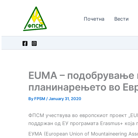
Skip
to
Почетна
Вести
content
EUMA – подобрување 
планинарењето во Ев
By
FPSM
/
January 31, 2020
ФПСМ учествува во европскиот проект „
EU
поддржан од ЕУ програмата Erasmus+ која 
ЕУМА (European Union of Mountaineering Ass