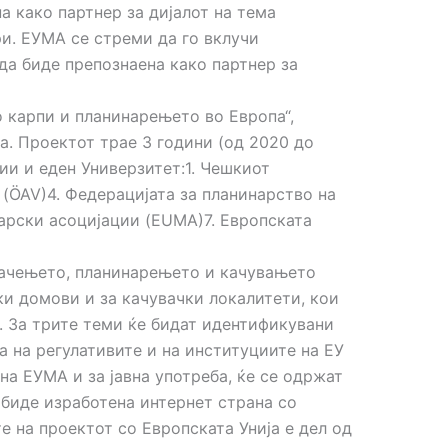
а како партнер за дијалот на тема
ри. ЕУМА се стреми да го вклучи
да биде препознаена како партнер за
карпи и планинарењето во Европа“,
а. Проектот трае 3 години (од 2020 до
ии и еден Универзитет:1. Чешкиот
 (ÖAV)4. Федерацијата за планинарство на
нарски асоцијации (EUMA)7. Европската
шачењето, планинарењето и качувањето
ски домови и за качувачки локалитети, кои
. За трите теми ќе бидат идентификувани
а на регулативите и на институциите на ЕУ
на ЕУМА и за јавна употреба, ќе се одржат
 биде изработена интернет страна со
 на проектот со Европската Унија е дел од