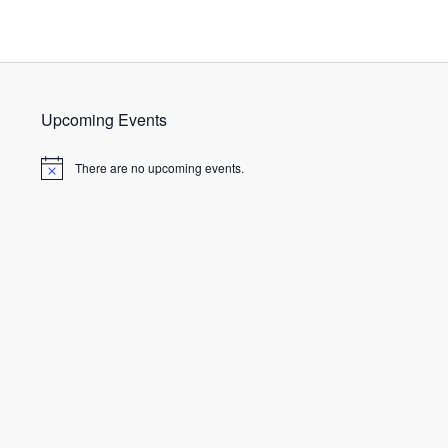
Upcoming Events
There are no upcoming events.
N
o
t
i
c
e