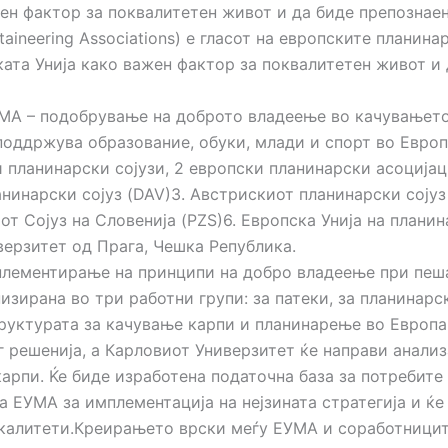
ен фактор за поквалитетен живот и да биде препознаен
ineering Associations) е гласот на европските планина
та Унија како важен фактор за поквалитетен живот и 
MA – подобрување на доброто владеење во качувањето 
оддржува образование, обуки, млади и спорт во Европ
и планинарски сојузи, 2 европски планинарски асоцијац
анинарски сојуз (DAV)3. Австрискиот планинарски сојуз
 Сојуз на Словенија (PZS)6. Европска Унија на плани
верзитет од Прага, Чешка Република.
мплементирање на принципи на добро владеење при пе
низирана во три работни групи: за патеки, за планинар
руктурата за качување карпи и планинарење во Европа
 решенија, а Карловиот Универзитет ќе направи анализ
рпи. Ќе биде изработена податочна база за потребите 
а ЕУМА за имплементација на нејзината стратегија и ќе
окалитети.Креирањето врски меѓу ЕУМА и соработниците