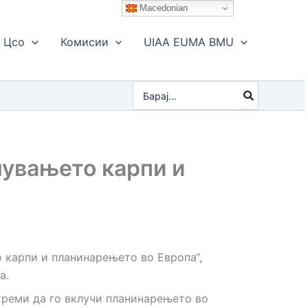
Macedonian
Цсо
Комисии
UIAA EUMA BMU
Search
for:
чувањето карпи и
 карпи и планинарењето во Европа“,
а.
стреми да го вклучи планинарењето во