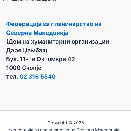
N
o
t
i
c
Федерација за планинарство на
e
Северна Македонија
(Дом на хуманитарни организации
Даре Џамбаз)
Бул. 11-ти Октомври 42
1000 Скопје
тел.
02 316 5540
Copyright © 2026
Федерација за планинарство на Северна Македонија |