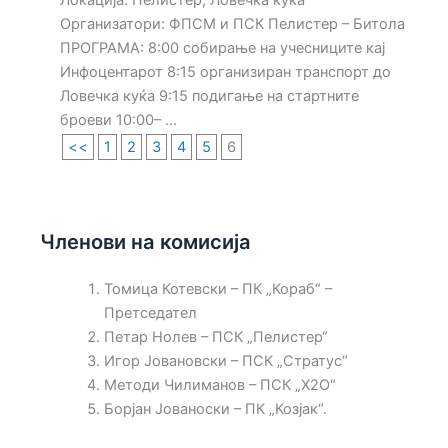
Локација: Пелистер, Ловечка куќа
Организатори: ФПСМ и ПСК Пелистер – Битола
ПРОГРАМА: 8:00 собирање на учесниците кај
Инфоцентарот 8:15 организиран транспорт до
Ловечка куќа 9:15 подигање на стартните
броеви 10:00– ...
<<
1
2
3
4
5
6
Членови на комисија
Томица Котевски – ПК „Кораб“ –
Претседател
Петар Нолев – ПСК „Пелистер“
Игор Јовановски – ПСК „Стратус“
Методи Чилиманов – ПСК „Х2О“
Борјан Јованоски – ПК „Козјак“.