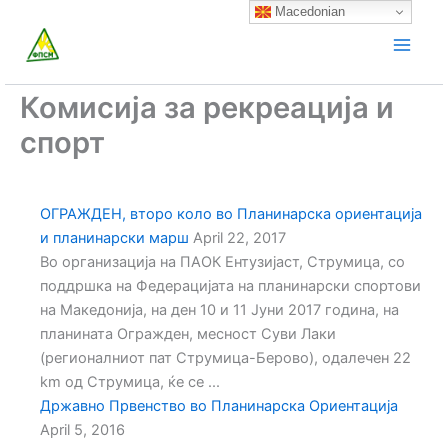
Skip
Macedonian
to
content
Комисија за рекреација и
спорт
ОГРАЖДЕН, второ коло во Планинарска ориентација
и планинарски марш
April 22, 2017
Во организација на ПАОК Ентузијаст, Струмица, со
поддршка на Федерацијата на планинарски спортови
на Македонија, на ден 10 и 11 Јуни 2017 година, на
планината Огражден, месност Суви Лаки
(регионалниот пат Струмица-Берово), одалечен 22
km од Струмица, ќе се ...
Државно Првенство во Планинарска Ориентација
April 5, 2016