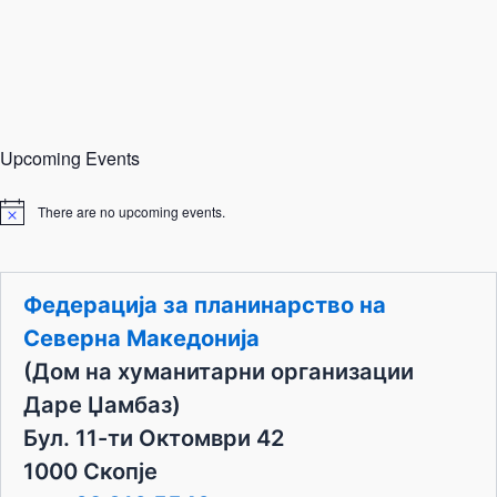
Upcoming Events
There are no upcoming events.
N
o
t
i
c
Федерација за планинарство на
e
Северна Македонија
(Дом на хуманитарни организации
Даре Џамбаз)
Бул. 11-ти Октомври 42
1000 Скопје