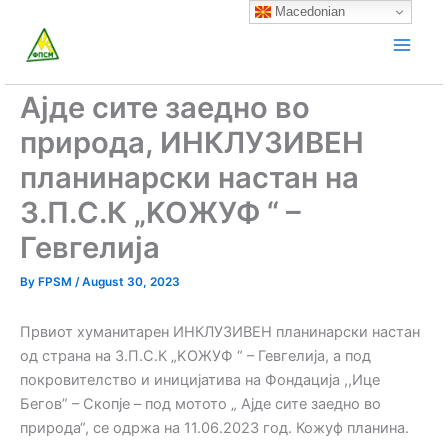
Skip
Macedonian
to
content
Ајде сите заедно во
природа, ИНКЛУЗИВЕН
планинарски настан на
З.П.С.К „KOЖУФ “ –
Гевгелија
By
FPSM
/
August 30, 2023
Првиот хуманитарен ИНКЛУЗИВЕН планинарски настан
од страна на З.П.С.К „KOЖУФ “ – Гевгелија, а под
покровителство и иницијатива на Фондација ,,Ице
Бегов” – Скопје – под мотото „ Ајде сите заедно во
природа“, се одржа на 11.06.2023 год. Кожуф планина.