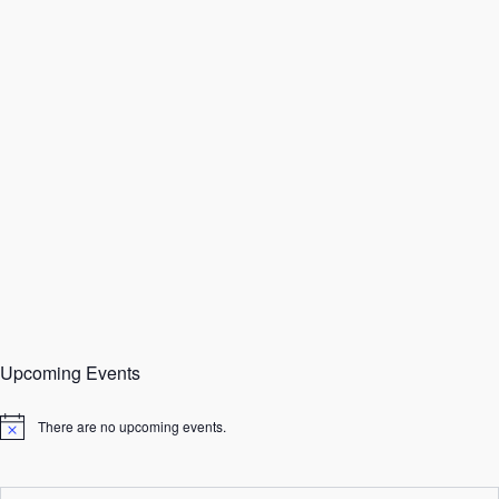
Upcoming Events
There are no upcoming events.
N
o
t
i