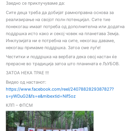
Заедно се приклучуваме да:
Сите деца треба да добијат рамноправна основа за
реализирање на својот полн потенцијал. Сите тие
понекогаш имаат потреба од дополнителна или додатна
поддршка исто како и секој човек на планетава Земја.
Инклузијата ни е потребна на сите, некогаш даваме,
некогаш примаме поддршка. Затоа сме луѓе!
Честитки и поддршка на вербата дека овој настан ќе
прерасне во традиција затоа што планината е ЉУБОВ.
ЗАТОА НЕКА ТРАЕ !!!
Видео од настанот:
https://www.facebook.com/reel/2407882829387827?
s=yWDuG2&fs=e&mibextid=Nif5oz
КЛП – ФПСМ