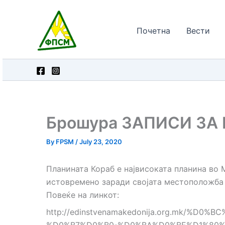
Skip
to
Почетна
Вести
content
Брошура ЗАПИСИ ЗА
By
FPSM
/
July 23, 2020
Планината Кораб е највисоката планина во 
истовремено заради својата местоположба и
Повеќе на линкот:
http://edinstvenamakedonija.org.mk/