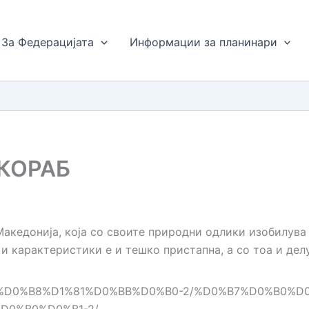
За Федерацијата
Информации за планинари
 КОРАБ
Македонија, која со своите природни одлики изобилува
 карактеристики е и тешко пристапна, а со тоа и делу
%D0%BC%D0%B8%D1%81%D0%BB%D0%B0-2/%D0%B7%D0%B0