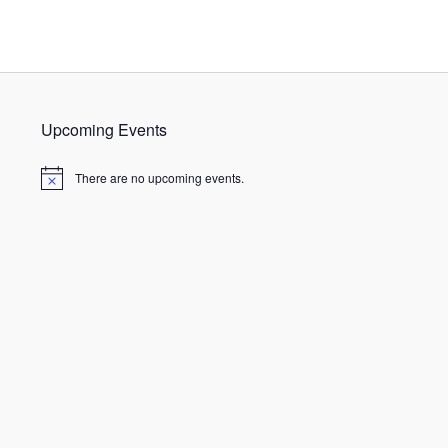
Upcoming Events
There are no upcoming events.
N
o
t
i
c
e