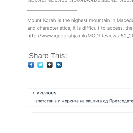
%D0%B7%D0%B0-%D0%BA%D0%BE%D1%80%
——————————–
Mount Korab is the highest mountain in Macedon
and characteristics, it is difficult to access, t
http://www.igeografija.mk/MGD/Reviews-5
Share This:
PREVIOUS