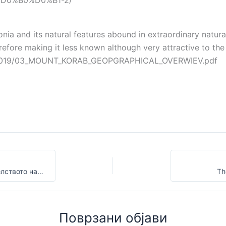
D0%B0%D0%B1-2/
ia and its natural features abound in extraordinary natural 
herefore making it less known although very attractive to the
2_2019/03_MOUNT_KORAB_GEOPGRAPHICAL_OVERWIEV.pdf
Напатствија и мерките на заштита од Претседателството на ФПСМ од КОВИД-19
Th
Поврзани објави