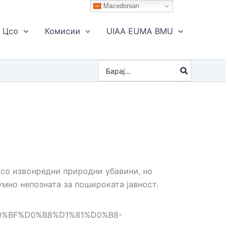
Macedonian
Цсо
Комисии
UIAA EUMA BMU
Search
for:
 со извонредни природни убавини, но
мно непозната за пошироката јавност.
%D0%BF%D0%B8%D1%81%D0%B8-