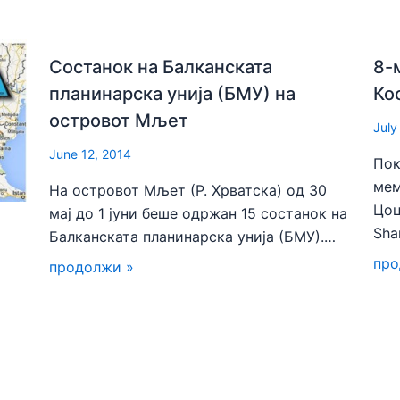
Состанок на Балканската
8-
планинарска унија (БМУ) на
Ко
островот Мљет
July
June 12, 2014
Пок
мем
На островот Мљет (Р. Хрватска) од 30
Цоц
мај до 1 јуни беше одржан 15 состанок на
Sha
Балканската планинарска унија (БМУ).…
про
продолжи »