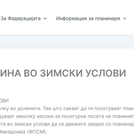
За Федерацијата
Информации за планинари
ИНА ВО ЗИМСКИ УСЛОВИ
ОВИ
ку во долините. Тие што сакаат да ги посетуваат план
дуваат неколку насоки за посигурна посета на планинит
ите во зимски услови да се движите заедно со планин
Македонија (ФПСМ).