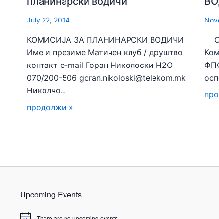
планинарски водичи
ВО
July 22, 2014
Nov
КОМИСИЈА ЗА ПЛАНИНАРСКИ ВОДИЧИ
Од 
Име и презиме Матичен клуб / друштво
Ком
контакт e-mail Горан Николоски H2О
ФПС
070/200-506 goran.nikoloski@telekom.mk
осп
Николчо…
про
продолжи »
Upcoming Events
There are no upcoming events.