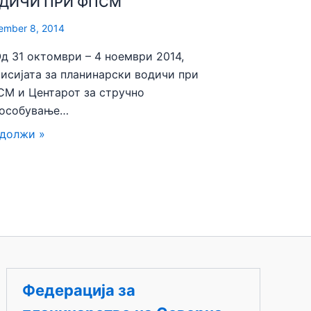
ДИЧИ ПРИ ФПСМ
ember 8, 2014
31 октомври – 4 ноември 2014,
исијата за планинарски водичи при
М и Центарот за стручно
особување…
должи »
Федерација за