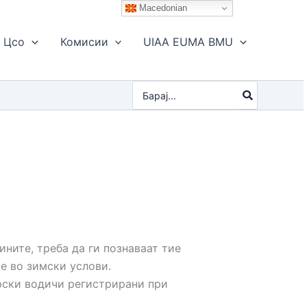
Macedonian
Цсо
Комисии
UIAA EUMA BMU
Search
for:
ините, треба да ги познаваат тие
е во зимски услови.
арски водичи регистрирани при