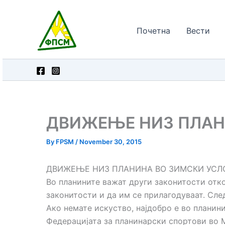
Skip
to
Почетна
Вести
content
ДВИЖЕЊЕ НИЗ ПЛАН
By
FPSM
/
November 30, 2015
ДВИЖЕЊЕ НИЗ ПЛАНИНА ВО ЗИМСКИ УСЛ
Во планините важат други законитости откол
законитости и да им се прилагодуваат. Сле
Ако немате искуство, најдобро е во планин
Федерацијата за планинарски спортови во 