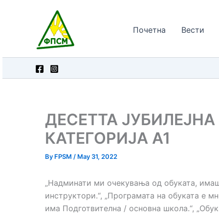
Skip
to
Почетна
Вести
content
ДЕСЕТТА ЈУБИЛЕЈНА
КАТЕГОРИЈА А1
By
FPSM
/
May 31, 2022
„Надминати ми очекувања од обуката, имаше
инструктори.“, „Програмата на обуката е м
има Подготвителна / основна школа.“, „Обук