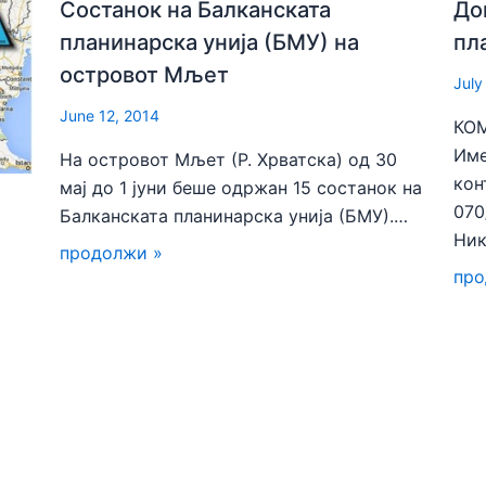
Состанок на Балканската
До
планинарска унија (БМУ) на
пл
островот Мљет
July
June 12, 2014
КО
Име
На островот Мљет (Р. Хрватска) од 30
кон
мај до 1 јуни беше одржан 15 состанок на
070
Балканската планинарска унија (БМУ).…
Ни
продолжи »
про