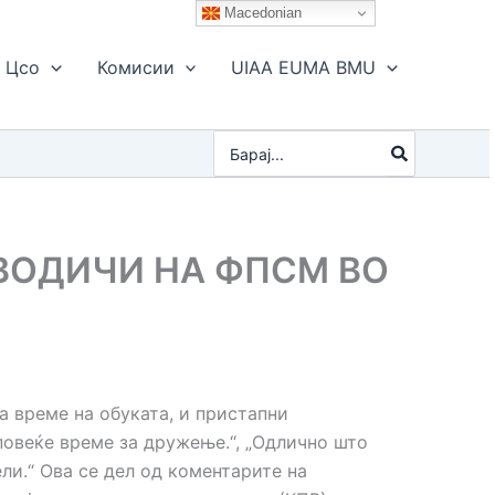
Macedonian
Цсо
Комисии
UIAA EUMA BMU
Search
for:
 ВОДИЧИ НА ФПСМ ВО
а време на обуката, и пристапни
 повеќе време за дружење.“, „Одлично што
ли.“ Ова се дел од коментарите на