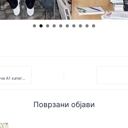
0
Извештај за одржана обука за планинарски водичи А1 категорија
Поврзани објави