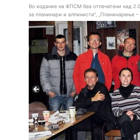
Во издание на ФПСМ беа отпечатени над 2.
за планинари и алпинисти“, „Планинарење –