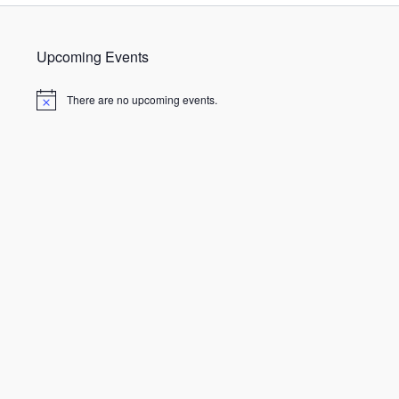
Upcoming Events
There are no upcoming events.
N
o
t
i
c
e