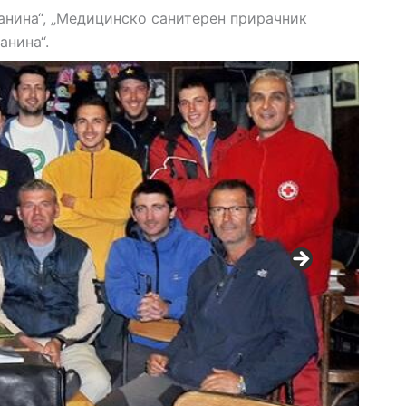
анина“, „Медицинско санитерен прирачник
анина“.