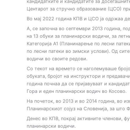
кандидатките и кандидатите за досегашните
Центарот за стручно образование (ЦСО) п
Во мај 2022 година КПВ и ЦСО ја одржаа дес
А, се започна во септември 2013 година, п
на 13 обуки за планинарски водичи, за летн
Категорија А1 (Планинарење по лесни патек
по лесни патеки во зимски услови). Од сит
водичи во своите редови.
Со текот на времето се наголемуваше бројот
обуката, бројот на инструктори и предавач
година почнаа да се пријавуваат и кандида
Гора и еден планинарски водич во Косово.
На почеток, во 2013 и во 2014 година, во и
Планинарскиот сојуз на Словенија, за што 
Денес во КПВ, покрај активните членови, ф
планинарски водичи.