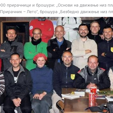
000 прирачници и брошури: „Основи на движење низ пл
 Прирачник – Лето“, брошура „Безбедно движење низ пл