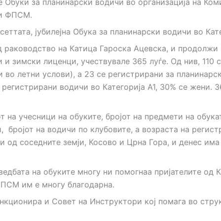
 Обуки за планинарски водичи во организација на Коми
ри ФПСМ.
еттата, јубилејна Обука за планинарски водичи во Кате
од раководство на Катица Гароска Ацевска, и продолжи
и и зимски лиценци, учествувале 365 луѓе. Од нив, 110
и во летни услови), а 23 се регистрирани за планинарс
е регистрирани водичи во Категорија А1, 30% се жени.
 на учесници на обуките, бројот на предмети на обуката
и, бројот на водичи по клубовите, а возраста на регис
ти од соседните земји, Косово и Црна Гора, и денес и
зведбата на обуките многу ни помогнаа пријателите од 
ФПСМ им е многу благодарна.
ункционира и Совет на Инструктори кој помага во стру