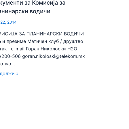
кументи за Комисија за
анинарски водичи
 22, 2014
МИСИЈА ЗА ПЛАНИНАРСКИ ВОДИЧИ
 и презиме Матичен клуб / друштво
такт e-mail Горан Николоски H2О
/200-506 goran.nikoloski@telekom.mk
колчо…
должи »