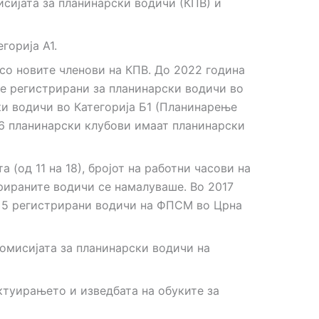
сијата за планинарски водичи (КПВ) и
горија А1.
 со новите членови на КПВ. До 2022 година
 се регистрирани за планинарски водичи во
ки водичи во Категорија Б1 (Планинарење
 36 планинарски клубови имаат планинарски
 (од 11 на 18), бројот на работни часови на
трираните водичи се намалуваше. Во 2017
ма 5 регистрирани водичи на ФПСМ во Црна
Комисијата за планинарски водичи на
ктуирањето и изведбата на обуките за