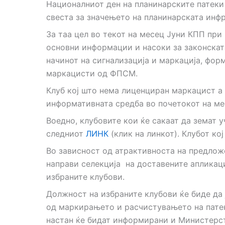
Националниот ден на планинарските патеки 
свеста за значењето на планинарската инф
За таа цел во текот на месец Јуни КПП пр
основни информации и насоки за законскат
начинот на сигнализација и маркација, фор
маркацисти од ФПСМ.
Клуб кој што нема лиценциран маркацист а 
информативната средба во почетокот на мес
Воедно, клубовите кои ќе сакаат да земат у
следниот
ЛИНК
(клик на линкот). Клубот ко
Во зависност од атрактивноста на предложе
направи селекција на доставените апликац
избраните клубови.
Должност на избраните клубови ќе биде да 
од маркирањето и расчистувањето на патек
настан ќе бидат информирани и Министерст