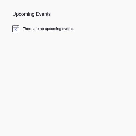
Upcoming Events
There are no upcoming events.
N
o
t
i
c
e