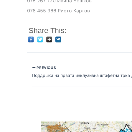
075 267 720 Ивица Бошков
078 455 966 Ристо Картов
Share This:
PREVIOUS