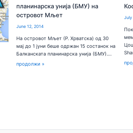
планинарска унија (БМУ) на
Ко
островот Мљет
July
June 12, 2014
Пок
мем
На островот Мљет (Р. Хрватска) од 30
Цоц
мај до 1 јуни беше одржан 15 состанок на
Sha
Балканската планинарска унија (БМУ).…
про
продолжи »