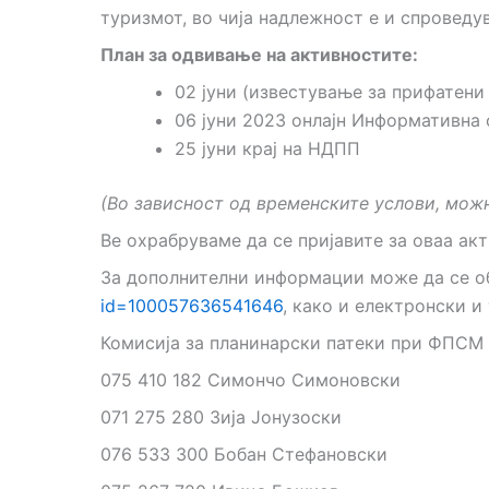
туризмот, во чија надлежност е и спроведу
План за одвивање на активностите:
02 јуни (известување за прифатени
06 јуни 2023 онлајн Информативна 
25 јуни крај на НДПП
(Во зависност од временските услови, можн
Ве охрабруваме да се пријавите за оваа ак
За дополнителни информации може да се об
id=100057636541646
, како и електронски 
Комисија за планинарски патеки при ФПСМ
075 410 182 Симончо Симоновски
071 275 280 Зија Јонузоски
076 533 300 Бобан Стефановски