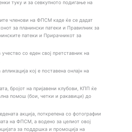
енки туку и за севкупното подигање на
сите членови на ФПСМ каде ќе се дадат
онот за планински патеки и Правилник за
анинските патеки и Прирачникот за
 учество со еден свој претставник на
.
апликација кој е поставена онлајн на
та, бројот на пријавени клубови, КПП ќе
лна помош (бои, четки и ракавици) до
едената акција, поткрепена со фотографии
ата на ФПСМ, а водено за целиот овој
цијата за поддршка и промоција на