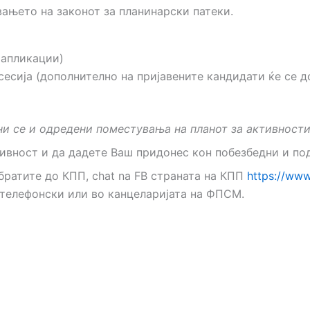
вањето на законот за планинарски патеки.
 апликации)
сесија (дополнително на пријавените кандидати ќе се д
и се и одредени поместувања на планот за активности
тивност и да дадете Ваш придонес кон побезбедни и по
ратите до КПП, chat na FB страната на КПП
https://www
и телефонски или во канцеларијата на ФПСМ.