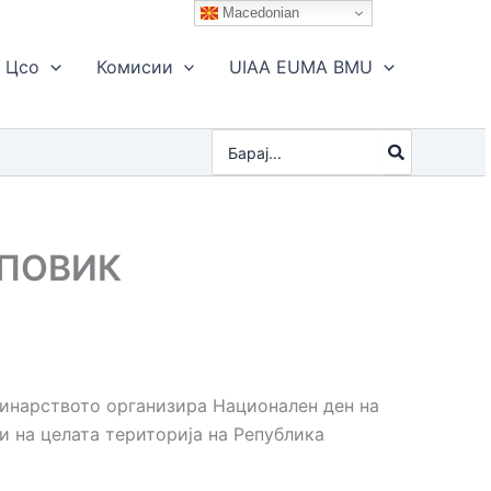
Macedonian
Цсо
Комисии
UIAA EUMA BMU
Search
for:
 ПОВИК
нинарството организира Национален ден на
и на целата територија на Република