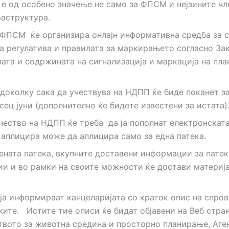
е од особено значење не само за ФПСМ и нејзините чл
раструктура.
и ФПСМ ќе организира онлајн информативна средба за 
а регулатива и правилата за маркирањето согласно Зак
мата и содржината на сигнализација и маркација на пл
доколку сака да учествува на НДПП ќе биде поканет за
ец јуни (дополнително ќе бидете известени за истата)
чество на НДПП ќе треба да ја пополнат електронската 
ј аплицира може да аплицира само за една патека.
ната патека, вкупните доставени информации за патека
ии и во рамки на своите можности ќе достави материја
ја информираат канцеларијата со краток опис на спров
ите. Истите тие описи ќе бидат објавени на Веб стран
вото за животна средина и просторно планирање, Аген