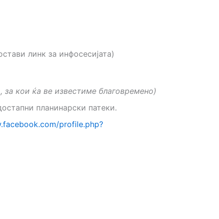
остави линк за инфосесијата)
, за кои ќа ве известиме благовремено)
достапни планинарски патеки.
.facebook.com/profile.php?