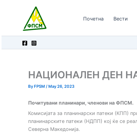
Skip
to
Почетна
Вести
content
НАЦИОНАЛЕН ДЕН НА
By
FPSM
/
May 26, 2023
Почитувани планинари, членови на ФПСМ.
Комисијата за планинарски патеки (КПП) п
планинарските патеки (НДПП) кој ќе се реа
Северна Македонија.