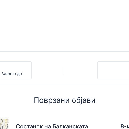
Поддршка на првата инклузивна штафетна трка ,,Заедно до целта,,
Поврзани објави
Состанок на Балканската
8-