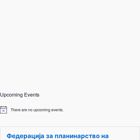
Upcoming Events
There are no upcoming events.
N
o
t
i
c
Федерација за планинарство на
e