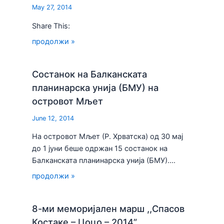
May 27, 2014
Share This:
продолжи »
Состанок на Балканската
планинарска унија (БМУ) на
островот Мљет
June 12, 2014
На островот Мљет (Р. Хрватска) од 30 мај
до 1 јуни беше одржан 15 состанок на
Балканската планинарска унија (БМУ).…
продолжи »
8-ми меморијален марш ,,Спасов
Костаке – Цоцо – 2014”