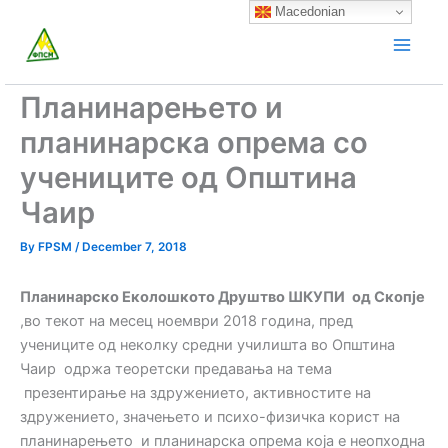
Skip
Macedonian
to
content
Планинарењето и
планинарска опрема со
учениците од Општина
Чаир
By
FPSM
/
December 7, 2018
Планинарск
о
Еколошкото
Д
руштво
ШКУПИ
од
Скопје
,во текот на месец ноември 2018 година, пред
учениците од неколку средни училишта во Општина
Чаир одржа теоретски предавања на тема
презентирање на здружението, активностите на
здружението, значењето и психо-физичка корист на
планинарењето и планинарска опрема која е неопходна