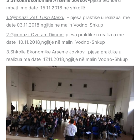
3.Shkolla Ekonomike Arsenie Jovkov
-pjesa teorike u
mbajt me date 15.11.2018 në shkollë
1.Gjimnazi Zef Lush Marku
– pjesa praktike u realizua me
datë 03.11.2018,ngjitje në malin Vodno-Shkup
2.Gjimnazi Cvetan Dimov-
pjesa praktike u realizua me
date 10.11.2018,ngjitje në malin Vodno-Shkup
3.Shkolla Ekonomike Arsenie Jovkov-
pjesa praktike u
realizua me datë 17.11.2018,ngjitje në malin Vodno-Shkup