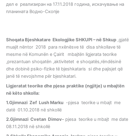
дел е реализиран на 17.11.2018 година, искачување на
планината Водно-Скопје
Shoqata Bjeshkatare Ekologjike SHKUPI – në Shkup
,gjatë
muajit nëntor 2018 para nxënësve të disa shkollave të
mesme në Komunën e Çairit mbajtën ligjerata teorike
,prezantuan shoqatën ,aktivitetet e shoqatës,rëndësinë
dhe dobinë psiko-fizike të bjeshkataris si dhe pajisjet që
janë të nevojshme për bjeshkatari.
Ligjeratat teorike dhe pjesa praktike
(ngjitje)
u mbajtën
në këto shkolla:
1.Gjimnazi Zef Lush Marku
-pjesa teorike u mbajt me
datë 01.10.2018 në shkollë
2.Gjimnazi Cvetan Dimov-
pjesa teorike u mbajt me date
08.11.2018 në shkollë