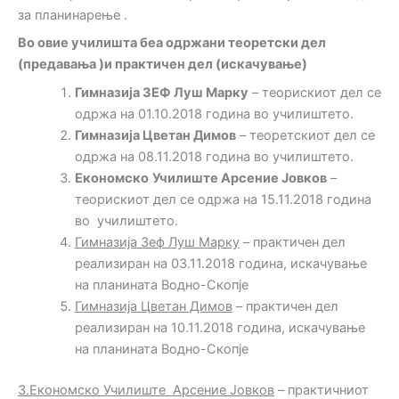
за планинарење .
Во овие училишта беа одржани теоретски
дел
(
предавања
)
и практичен дел
(искачување)
Гимна
зија
ЗЕФ Л
у
ш Марку
– теорискиот дел се
одржа на 01.10.2018 година во училиштето.
Гимназија Цветан Димов
– теоретскиот дел се
одржа на 08.11.2018 година во училиштето.
Економск
о
Училиште
Арсение Јовков
–
теорискиот дел се одржа на 15.11.2018 година
во училиштето.
Гимназија Зеф Луш Марку
– практичен дел
реализиран на 03.11.2018 година, искачување
на планината Водно-Скопје
Гимназија Цветан Димов
– практичен дел
реализиран на 10.11.2018 година, искачување
на планината Водно-Скопје
3.
Економско Училиште
А
рсение
Јовков
– практичниот