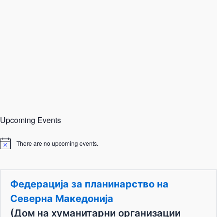
Upcoming Events
There are no upcoming events.
N
o
t
i
c
Федерација за планинарство на
e
Северна Македонија
(Дом на хуманитарни организации