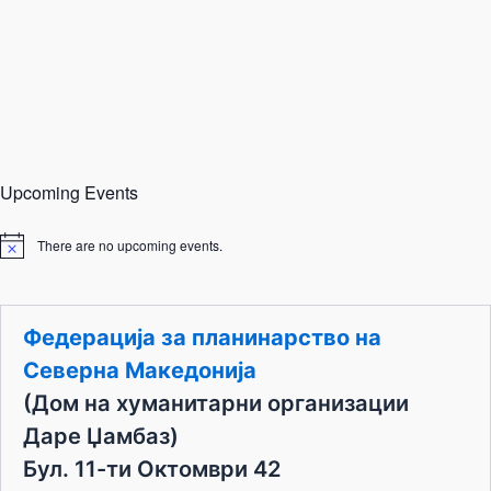
Upcoming Events
There are no upcoming events.
N
o
t
i
c
Федерација за планинарство на
e
Северна Македонија
(Дом на хуманитарни организации
Даре Џамбаз)
Бул. 11-ти Октомври 42