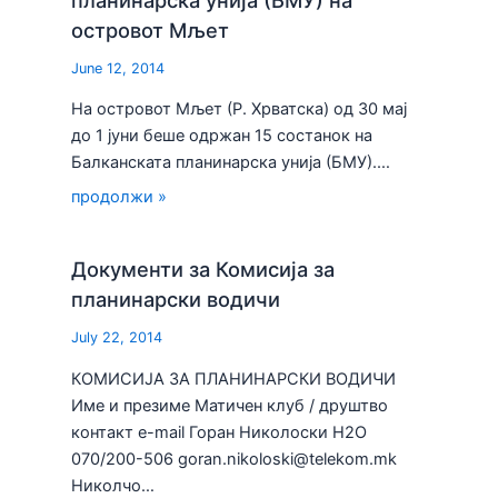
островот Мљет
June 12, 2014
На островот Мљет (Р. Хрватска) од 30 мај
до 1 јуни беше одржан 15 состанок на
Балканската планинарска унија (БМУ).…
продолжи »
Документи за Комисија за
планинарски водичи
July 22, 2014
КОМИСИЈА ЗА ПЛАНИНАРСКИ ВОДИЧИ
Име и презиме Матичен клуб / друштво
контакт e-mail Горан Николоски H2О
070/200-506 goran.nikoloski@telekom.mk
Николчо…