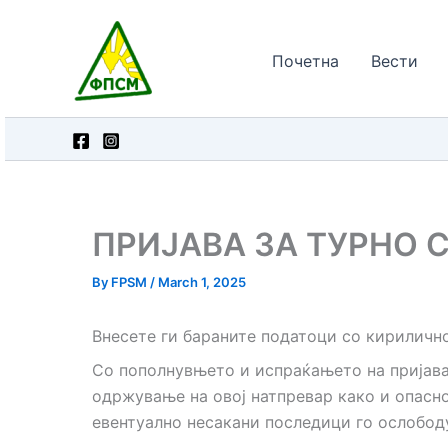
Skip
to
Почетна
Вести
content
ПРИЈАВА ЗА ТУРНО С
By
FPSM
/
March 1, 2025
Внесете ги бараните податоци со кириличн
Со пополнувњето и испраќањето на пријава
одржување на овој натпревар како и опасно
евентуално несакани последици го ослобод