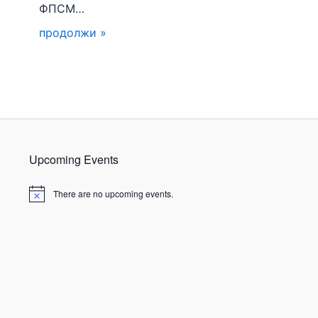
ФПСМ…
продолжи »
Upcoming Events
There are no upcoming events.
N
o
t
i
c
e