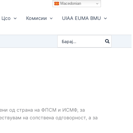
Macedonian
Цсо
Комисии
UIAA EUMA BMU
Search
for:
ени од страна на ФПСМ и ИСМФ, за
ествувам на сопствена одговорност, а за