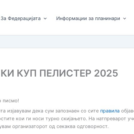
За Федерацијата
Информации за планинари
КИ КУП ПЕЛИСТЕР 2025
о писмо!
та изјавувам дека сум запознаен со сите
правила
објав
стите кои ги носи турно скијањето. На натпреварот уч
увам организаторот од секаква одговорност.