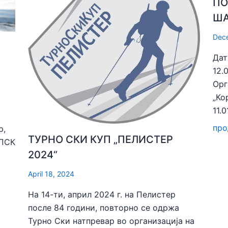
ПО
ША
Dec
Дат
12.
Орг
„Ко
11.
про
р,
ТУРНО СКИ КУП „ПЕЛИСТЕР
 ПСК
2024“
April 18, 2024
На 14-ти, април 2024 г. на Пелистер
после 84 години, повторно се одржа
Турно Ски натпревар во организација на