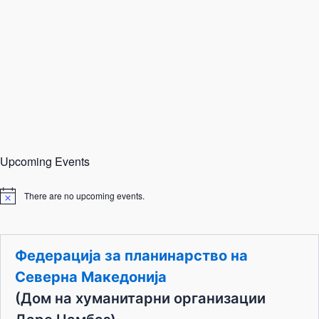
Upcoming Events
There are no upcoming events.
N
o
t
i
c
Федерација за планинарство на
e
Северна Македонија
(Дом на хуманитарни организации