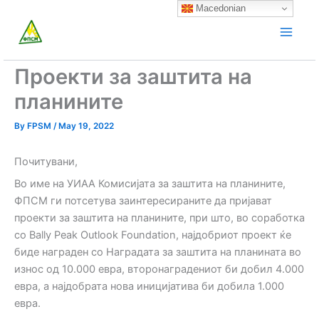
Skip
Macedonian
to
content
Проекти за заштита на
планините
By
FPSM
/
May 19, 2022
Почитувани,
Во име на УИАА Комисијата за заштита на планините,
ФПСМ ги потсетува заинтересираните да пријават
проекти за заштита на планините, при што, во соработка
со Bally Peak Outlook Foundation, најдобриот проект ќе
биде награден со Наградата за заштита на планината во
износ од 10.000 евра, второнаградениот би добил 4.000
евра, а најдобрата нова иницијатива би добила 1.000
евра.