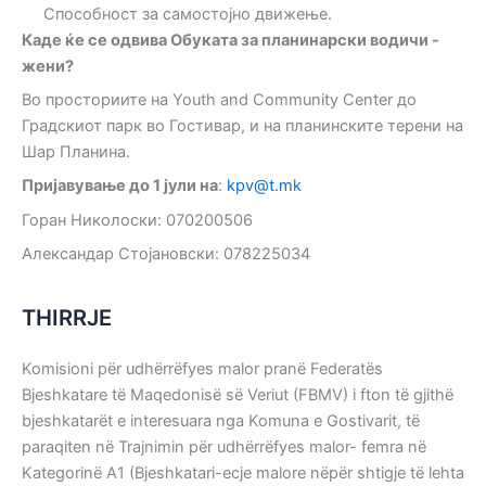
Способност за самостојно движење.
Каде ќе се одвива Обуката за планинарски водичи -
жени?
Во просториите на Youth and Community Center до
Градскиот парк во Гостивар, и на планинските терени на
Шар Планина.
Пријавување до 1 јули на
:
kpv@t.mk
Горан Николоски: 070200506
Александар Стојановски: 078225034
THIRRJE
Komisioni për udhërrëfyes malor pranë Federatës
Bjeshkatare të Maqedonisë së Veriut (FBMV) i fton të gjithë
bjeshkatarët e interesuara nga Komuna e Gostivarit, të
paraqiten në Trajnimin për udhërrëfyes malor- femra në
Kategorinë A1 (Bjeshkatari-ecje malore nëpër shtigje të lehta