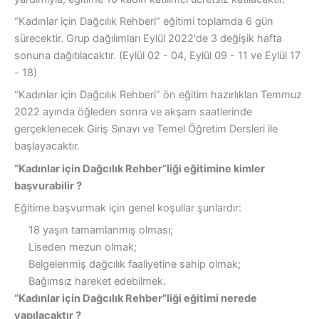
“Kadınlar için Dağcılık Rehberi” eğitimi toplamda 6 gün
sürecektir. Grup dağılımları Eylül 2022'de 3 değişik hafta
sonuna dağıtılacaktır. (Eylül 02 - 04, Eylül 09 - 11 ve Eylül 17
- 18)
“Kadınlar için Dağcılık Rehberi” ön eğitim hazırlıkları Temmuz
2022 ayında öğleden sonra ve akşam saatlerinde
gerçeklenecek Giriş Sınavı ve Temel Öğretim Dersleri ile
başlayacaktır.
“Kadınlar için Dağcılık Rehber”li
ği
eğitimine kimler
başvurabilir ?
Eğitime başvurmak için genel koşullar şunlardır:
18 yaşın tamamlanmış olması;
Liseden mezun olmak;
Belgelenmiş dağcılık faaliyetine sahip olmak;
Bağımsız hareket edebilmek.
“Kadınlar için Dağcılık Rehber”liği eğitimi nerede
yapılacaktır ?