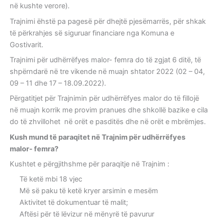
në kushte verore).
Trajnimi ëhstë pa pagesë për dhejtë pjesëmarrës, për shkak
të përkrahjes së siguruar financiare nga Komuna e
Gostivarit.
Trajnimi për udhërrëfyes malor- femra do të zgjat 6 ditë, të
shpërndarë në tre vikende në muajn shtator 2022 (02 – 04,
09 – 11 dhe 17 – 18.09.2022).
Përgatitjet për Trajnimin për udhërrëfyes malor do të fillojë
në muajn korrik me provim pranues dhe shkollë bazike e cila
do të zhvillohet në orët e pasditës dhe në orët e mbrëmjes.
Kush mund të paraqitet në Trajnim për udhërrëfyes
malor- femra?
Kushtet e përgjithshme për paraqitje në Trajnim :
Të ketë mbi 18 vjec
Më së paku të ketë kryer arsimin e mesëm
Aktivitet të dokumentuar të malit;
Aftësi për të lëvizur në mënyrë të pavurur