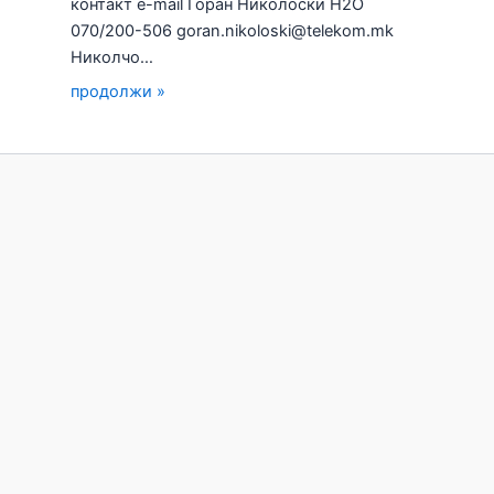
контакт e-mail Горан Николоски H2О
070/200-506 goran.nikoloski@telekom.mk
Николчо…
продолжи »