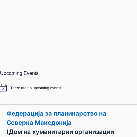
Upcoming Events
There are no upcoming events.
N
o
t
i
c
Федерација за планинарство на
e
Северна Македонија
(Дом на хуманитарни организации