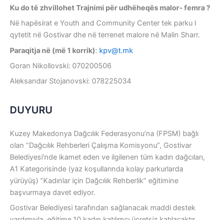
Ku do të zhvillohet Trajnimi për udhëheqës malor- femra ?
Në hapësirat e Youth and Community Center tek parku I
qytetit në Gostivar dhe në terrenet malore në Malin Sharr.
Paraqitja në (më 1 korrik)
:
kpv@t.mk
Goran Nikollovski: 070200506
Aleksandar Stojanovski: 078225034
DUYURU
Kuzey Makedonya Dağcılık Federasyonu’na (FPSM) bağlı
olan “Dağcılık Rehberleri Çalışma Komisyonu”, Gostivar
Belediyesi'nde ikamet eden ve ilgilenen tüm kadın dağcıları,
A1 Kategorisinde (yaz koşullarında kolay parkurlarda
yürüyüş) “Kadınlar için Dağcılık Rehberlik” eğitimine
başvurmaya davet ediyor.
Gostivar Belediyesi tarafından sağlanacak maddi destek
yardımıyla, eğitime 10 kadın katılımcı ücretsiz katılacaktır.