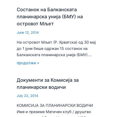
Состанок на Балканската
планинарска унија (БМУ) на
островот Мљет
June 12, 2014
На островот Мљет (Р. Хрватска) од 30 мај
до 1 јуни беше одржан 15 состанок на
Балканската планинарска унија (БМУ).…
продолжи »
Документи за Комисија за
планинарски водичи
July 22, 2014
КОМИСИЈА ЗА ПЛАНИНАРСКИ ВОДИЧИ
Име и презиме Матичен клуб / друштво