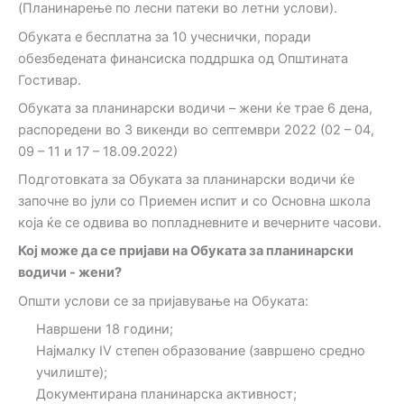
(Планинарење по лесни патеки во летни услови).
Обуката е бесплатна за 10 учеснички, поради
обезбедената финансиска поддршка од Општината
Гостивар.
Обуката за планинарски водичи – жени ќе трае 6 дена,
распоредени во 3 викенди во септември 2022 (02 – 04,
09 – 11 и 17 – 18.09.2022)
Подготовката за Обуката за планинарски водичи ќе
започне во јули со Приемен испит и со Основна школа
која ќе се одвива во попладневните и вечерните часови.
Кој може да се пријави на Обуката за планинарски
водичи - жени?
Општи услови се за пријавување на Обуката:
Навршени 18 години;
Најмалку IV степен образование (завршено средно
училиште);
Документирана планинарска активност;