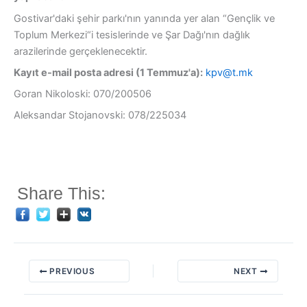
Gostivar'daki şehir parkı'nın yanında yer alan “Gençlik ve
Toplum Merkezi“i tesislerinde ve Şar Dağı'nın dağlık
arazilerinde gerçeklenecektir.
Kayıt e-mail posta adresi (
1
Temmuz'a):
kpv@t.mk
Goran Nikoloski: 070/200506
Aleksandar Stojanovski: 078/225034
Share This:
PREVIOUS
NEXT