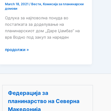
March 18, 2021
/
Вести
,
Комисија за планинарски
домови
Одлука за најповолна понуда во
постапката за доделување на
планинарскиот дом „Даре Џамбаз“ на
врв Водно под закуп за нареден
Одговор
продолжи »
по
повод
реакциите
на
планинари
на
Федерација за
социјалните
планинарство на Северна
медиуми,
за
Македонија