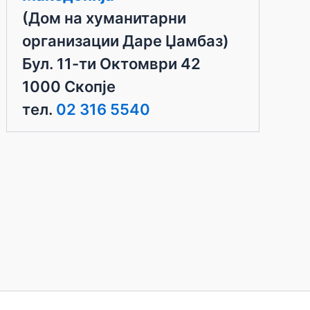
доделувањето
(Дом на хуманитарни
на
организации Даре Џамбаз)
планинарскиот
дом
Бул. 11-ти Октомври 42
“Даре
1000 Скопје
Џамбаз”
тел.
02 316 5540
на
врв
Водно
под
закуп
на
планинарскиот
клуб
Х2О