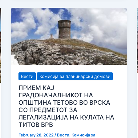
во
рамките
на
Еразмус
+
и
ЕУМА
Вести
Комисија за планинарски домови
ПРИЕМ КАЈ
ГРАДОНАЧАЛНИКОТ НА
ОПШТИНА ТЕТОВО ВО ВРСКА
СО ПРЕДМЕТОТ ЗА
ЛЕГАЛИЗАЦИЈА НА КУЛАТА НА
ТИТОВ ВРВ
February 28, 2022
/
Вести
,
Комисија за