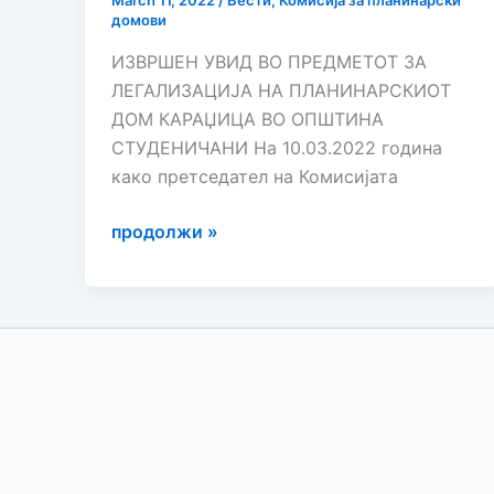
March 11, 2022
/
Вести
,
Комисија за планинарски
домови
ИЗВРШЕН УВИД ВО ПРЕДМЕТОТ ЗА
ЛЕГАЛИЗАЦИЈА НА ПЛАНИНАРСКИОТ
ДОМ КАРАЏИЦА ВО ОПШТИНА
СТУДЕНИЧАНИ На 10.03.2022 година
како претседател на Комисијата
ИЗВРШЕН
продолжи »
УВИД
ВО
ПРЕДМЕТОТ
ЗА
ЛЕГАЛИЗАЦИЈА
НА
ПЛАНИНАРСКИОТ
ДОМ
КАРАЏИЦА