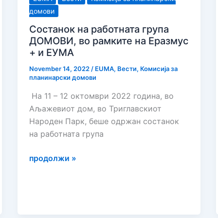
домови
Состанок на работната група
ДОМОВИ, во рамките на Еразмус
+ и ЕУМА
November 14, 2022
/
EUMA
,
Вести
,
Комисија за
планинарски домови
На 11 – 12 октомври 2022 година, во
Аљажевиот дом, во Триглавскиот
Народен Парк, беше одржан состанок
на работната група
Состанок
продолжи »
на
работната
група
ДОМОВИ,