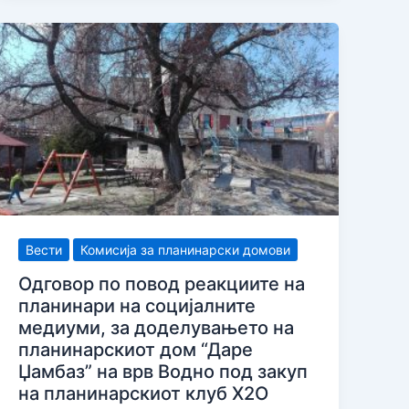
Вести
Комисија за планинарски домови
Одговор по повод реакциите на
планинари на социјалните
медиуми, за доделувањето на
планинарскиот дом “Даре
Џамбаз” на врв Водно под закуп
на планинарскиот клуб Х2О