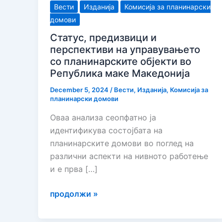
Вести
Изданија
Комисија за планинарски
домови
Статус, предизвици и
перспективи на управувањето
со планинарските објекти во
Република маке Македонија
December 5, 2024
/
Вести
,
Изданија
,
Комисија за
планинарски домови
Оваа анализа сеопфатно ја
идентификува состојбата на
планинарските домови во поглед на
различни аспекти на нивното работење
и е прва […]
Статус,
продолжи »
предизвици
и