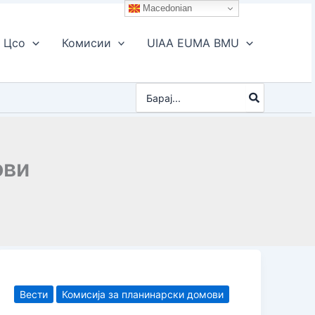
Macedonian
Цсо
Комисии
UIAA EUMA BMU
Search
for:
ови
Вести
Комисија за планинарски домови