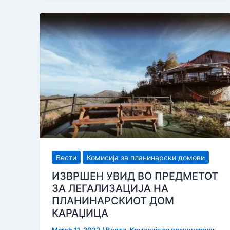
перспективи
на
управувањето
со
планинарските
објекти
во
Република
маке
Македонија
Вести
Комисија за планинарски домови
ИЗВРШЕН УВИД ВО ПРЕДМЕТОТ
ЗА ЛЕГАЛИЗАЦИЈА НА
ПЛАНИНАРСКИОТ ДОМ
КАРАЏИЦА