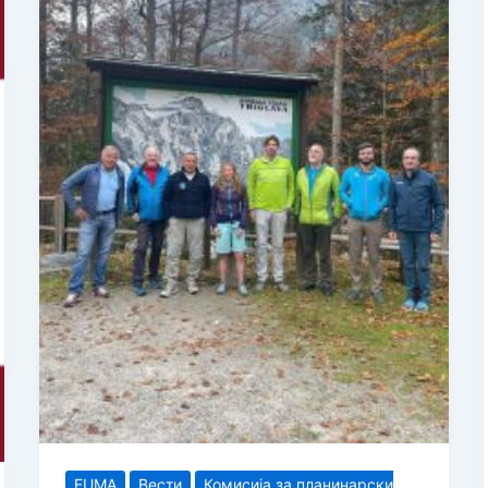
EUMA
Вести
Комисија за планинарски