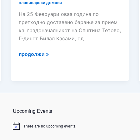
планинарски домови
На 25 Февруари оваа година по
претходно доставено барање за прием
кај градоначалникот на Општина Тетово,
Г-динот Билал Касами, од
ПРИЕМ
продолжи »
КАЈ
ГРАДОНАЧАЛНИКОТ
НА
ОПШТИНА
ТЕТОВО
ВО
Upcoming Events
ВРСКА
СО
There are no upcoming events.
ПРЕДМЕТОТ
N
o
ЗА
t