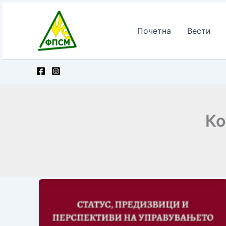
Skip
to
Почетна
Вести
content
Ко