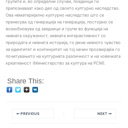
групите и, во определни случаи, поединци ги
препознаваат како дел од своето културно наследство.
Ова нематеријално културно наследство што се
пренесува од генерација на генерација, постојано се
вознобновува од заедници и групи во функција на
нивната окруженост, нивната интерактивност со
природата и нивната историја, го јакне нивното чувство
за идентитет и континуитет на тој начин проовирајќи го
почитувањето на културната различност и на човечката
креативност (Министерство за култура на РСМ).
Share This:
PREVIOUS
NEXT