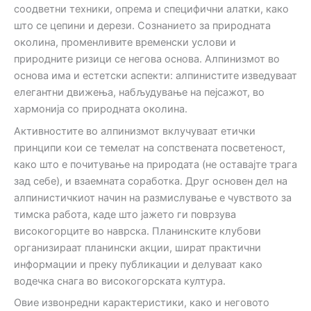
соодветни техники, опрема и специфични алатки, како
што се цепини и дерези. Сознанието за природната
околина, променливите временски услови и
природните ризици се негова основа. Алпинизмот во
основа има и естетски аспекти: алпинистите изведуваат
елегантни движења, набљудување на пејсажот, во
хармонија со природната околина.
Активностите во алпинизмот вклучуваат етички
принципи кои се темелат на сопствената посветеност,
како што е почитување на природата (не оставајте трага
зад себе), и взаемната соработка. Друг основен дел на
алпинистичкиот начин на размислување е чувството за
тимска работа, каде што јажето ги поврзува
високогорците во наврска. Планинските клубови
организираат планински акции, шират практични
информации и преку публикации и делуваат како
водечка снага во високогорската култура.
Овие извонредни карактеристики, како и неговото