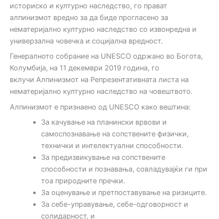
историско и културно наследство, го прават
алпинизмот вредно за да биде прогласено за
нематеријално културно наследство со извонредна и
универзална човечка и социјална вредност.
Генералното собрание на UNESCO одржано во Богота,
Колумбија, на 11 декември 2019 година, го
вклучи Алпинизмот на Репрезентативната листа на
нематеријално културно наследство на човештвото.
Алпинизмот е признаено од UNESCO како вештина:
За качување на планински врвови и
самоспознавање на сопствените физички,
технички и интелектуални способности.
За предизвикување на сопствените
способности и познавања, совладувајќи ги при
тоа природните пречки.
За оценување и претпоставување на ризиците.
За себе-управување, себе-одговорност и
солидарност, и