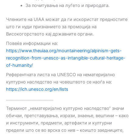
За почитување на луѓето и природата.
Членките на UIAA можат да ги искористат предностите
што ги нуди признанието за промоција на
Високогорството кај државните органи.
Повеќе информации на:
https://www.theuiaa.org/mountaineering/alpinism-gets-
recognition-from-unesco-as-intangible-cultural-heritage-
of-humanity/
Референтната листа на UNESCO на нематеријално
културно наследство на човештвото се наоѓа на:
https://ich.unesco.org/en/lists
…………………………………
Терминот „нематеријално културно наследство“ значи
обичаи, претставувања, изрази, знаење, вештини – како
и инструменти, предмети, артефакти и културни
предели што се во врска со нив – коишто заедниците,