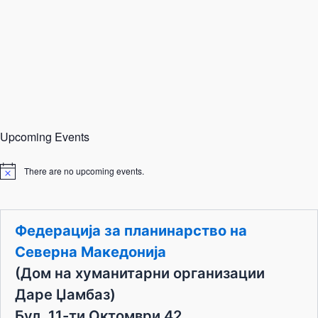
Upcoming Events
There are no upcoming events.
N
o
t
i
c
Федерација за планинарство на
e
Северна Македонија
(Дом на хуманитарни организации
Даре Џамбаз)
Бул. 11-ти Октомври 42