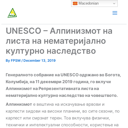
Skip
Macedonian
to
content
UNESCO – Алпинизмот на
листа на нематеријално
културно наследство
By
FPSM
/
December 13, 2019
Генералното собрание на UNESCO одржано во Богота,
Колумбија, на 11 декември 2019 година, го вклучи
Алпинизмот на Репрезентативната листа на
нематеријално културно наследство на човештвото.
Алпинизмот
е вештина на искачување врвови и
карпести ѕидови на високи планини, во сите сезони, по
карпест или смрзнат терен. Тоа вклучува физички,
технички и интелектуални способности, користење на