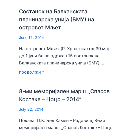
Состанок на Балканската
планинарска унија (БМУ) на
островот Мљет
June 12, 2014
На островот Мљет (Р. Хрватска) од 30 мај
до 1 јуни беше одржан 15 состанок на
Балканската планинарска унија (БМУ).…
продолжи »
8-ми меморијален марш ,,Спасов
Костаке – Цоцо – 2014”
July 22, 2014
Покана: П.К. Бел Камен – Радовиш, 8-ми
меморијален марш ,,Спасов Костаке – Цоцо