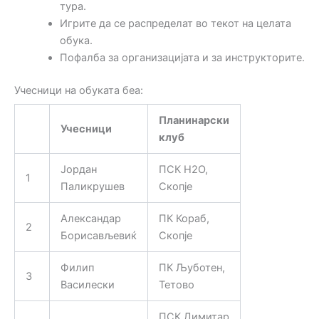
тура.
Игрите да се распределат во текот на целата
обука.
Пофалба за организацијата и за инструкторите.
Учесници на обуката беа:
Планинарски
Учесници
клуб
Јордан
ПСК H2O,
1
Паликрушев
Скопје
Александар
ПК Кораб,
2
Борисављевиќ
Скопје
Филип
ПК Љуботен,
3
Василески
Тетово
ПСК Димитар