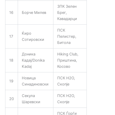
ЗПК Зелен
16
Борче Милев
Брег,
Кавадарци
ПСК
Ќиро
17
Пелистер,
Сотировски
Битола
Доника
Hiking Club,
18
Кадај/Donika
Приштина,
Kadaj
Косово
Новица
ПСК H2O,
19
Синадиновски
Скопје
Секула
ПСК H2O,
20
Шаревски
Скопје
ПСК Ѓорѓи