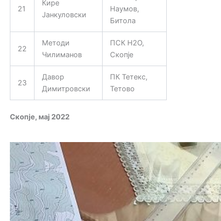
Кире
21
Наумов,
Јанкуловски
Битола
Методи
ПСК H2O,
22
Чилиманов
Скопје
Давор
ПК Тетекс,
23
Димитровски
Тетово
Скопје
, мај 2022