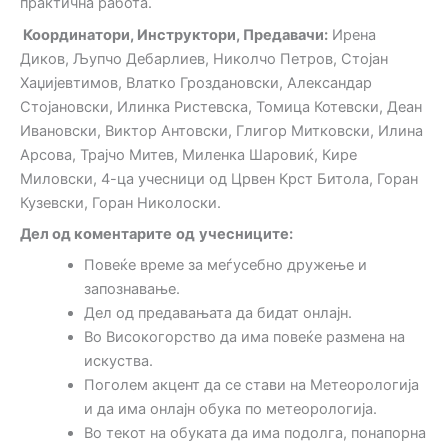
практична работа.
Координатори, Инструктори, Предавачи:
Ирена
Диков, Љупчо Дебарлиев, Николчо Петров, Стојан
Хаџијевтимов, Влатко Гроздановски, Александар
Стојановски, Илинка Ристевска, Томица Котевски, Деан
Ивановски, Виктор Антовски, Глигор Митковски, Илина
Арсова, Трајчо Митев, Миленка Шаровиќ, Кире
Миловски, 4-ца учесници од Црвен Крст Битола, Горан
Кузевски, Горан Николоски.
Дел од коментарите
од
учесниците
:
Повеќе време за меѓусебно дружење и
запознавање.
Дел од предавањата да бидат онлајн.
Во Високогорство да има повеќе размена на
искуства.
Поголем акцент да се стави на Метеорологија
и да има онлајн обука по метеорологија.
Во текот на обуката да има подолга, понапорна