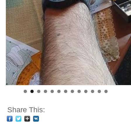
0
1
2
3
Share This: