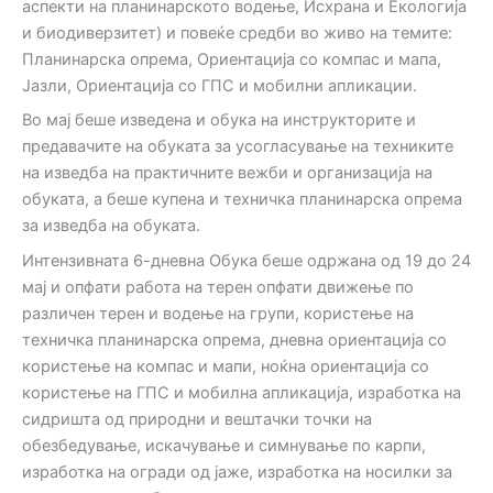
аспекти на планинарското водење, Исхрана и Екологија
и биодиверзитет) и повеќе средби во живо на темите:
Планинарска опрема, Ориентација со компас и мапа,
Јазли, Ориентација со ГПС и мобилни апликации.
Во мај беше изведена и обука на инструкторите и
предавачите на обуката за усогласување на техниките
на изведба на практичните вежби и организација на
обуката, а беше купена и техничка планинарска опрема
за изведба на обуката.
Интензивната 6-дневна Обука беше одржана од 19 до 24
мај и опфати работа на терен опфати движење по
различен терен и водење на групи, користење на
техничка планинарска опрема, дневна ориентација со
користење на компас и мапи, ноќна ориентација со
користење на ГПС и мобилна апликација, изработка на
сидришта од природни и вештачки точки на
обезбедување, искачување и симнување по карпи,
изработка на огради од јаже, изработка на носилки за