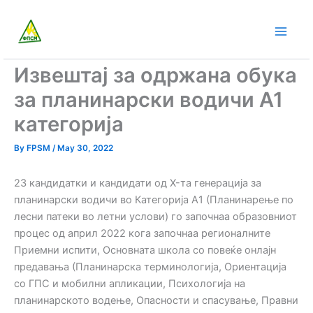
Skip
to
content
Извештај за одржана обука
за планинарски водичи А1
категорија
By
FPSM
/
May 30, 2022
23 кандидатки и кандидати од X-та генерација за
планинарски водичи во Категорија А1 (Планинарење по
лесни патеки во летни услови) го започнаа образовниот
процес од април 2022 кога започнаа регионалните
Приемни испити, Основната школа со повеќе онлајн
предавања (Планинарска терминологија, Ориентација
со ГПС и мобилни апликации, Психологија на
планинарското водење, Опасности и спасување, Правни