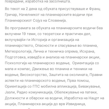
повредени, изработка на засолништа.
Во текот на 2 дена од обуката присуствуваше и Франц
Гричар, Начелникот на планинарските водичи при
Планинарскиот Сојуз на Словенија.
Во програмата за обуката на планинарските водичи беа
вклучени 19 теми, со теоретски и практичен дел,
вклучувајќи ги Историја и организација на
планинарството, Опасности и спасување во планина,
Метеорологија, Лична и техничка опрема, Исхрана,
Подготовка, изведба и анализа на планинарски акции,
Психологија на планинарско водење, Ориентација со
мапа и компас, Движење во планина и техники на
водење, Високогорство, Заштита на околината, Правни
аспекти на планинарското водење, Прва помош,
Ориентација со ГПС мобилна апликација, Бивакување,
Јазли, Радио комуникација, Обележување на патеки,
Должности и обврски на водичи, Изработка на Нацрт на
акција, Планинарска акција до врв Извидница,