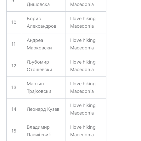
9
Дишовска
Macedonia
Борис
I love hiking
10
Александров
Macedonia
Андреа
I love hiking
11
Марковски
Macedonia
Љубомир
I love hiking
12
Стошевски
Macedonia
Мартин
I love hiking
13
Трајковски
Macedonia
I love hiking
14
Леонард Кузев
Macedonia
Владимир
I love hiking
15
Павиќевиќ
Macedonia