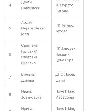
Драги
4
И. Мурато,
Павловски
Битола
Арсим
ПК Тетекс,
5
Идризи/Arsim
Тетово
Idrizi
Светлана
ПК Јаворак,
Головиќ/
6
Никшиќ,
Светлана
Црна Гора
Головић
Билјана
ДПС Лисец,
7
Донева
Штип
Ивана
I love hiking
8
Јовановска
Macedonia
Ирина
I love hiking