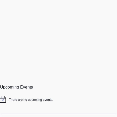
Upcoming Events
There are no upcoming events.
N
o
t
i