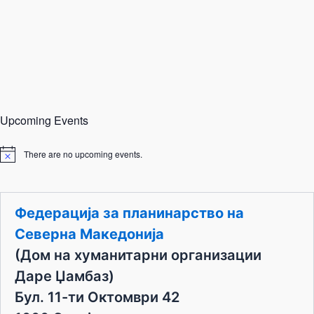
Upcoming Events
There are no upcoming events.
N
o
t
i
c
Федерација за планинарство на
e
Северна Македонија
(Дом на хуманитарни организации
Даре Џамбаз)
Бул. 11-ти Октомври 42