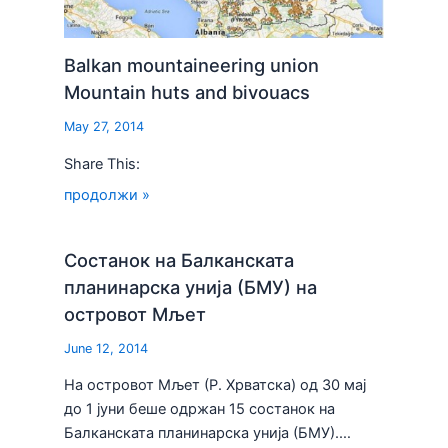
Balkan mountaineering union
Mountain huts and bivouacs
May 27, 2014
Share This:
продолжи »
Состанок на Балканската
планинарска унија (БМУ) на
островот Мљет
June 12, 2014
На островот Мљет (Р. Хрватска) од 30 мај
до 1 јуни беше одржан 15 состанок на
Балканската планинарска унија (БМУ).…