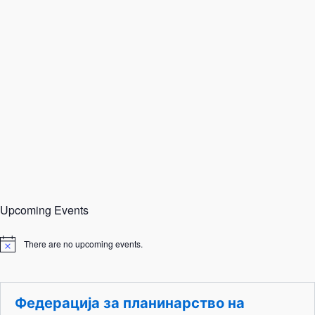
Upcoming Events
There are no upcoming events.
N
o
t
i
c
Федерација за планинарство на
e