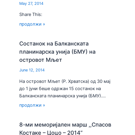
May 27, 2014
Share This:
продолжи »
Состанок на Балканската
планинарска унија (БМУ) на
островот Мљет
June 12, 2014
На островот Мљет (Р. Хрватска) од 30 мај
до 1 јуни беше одржан 15 состанок на
Балканската планинарска унија (БМУ).…
продолжи »
8-ми меморијален марш ,,Спасов
Костаке – Цоцо – 2014”