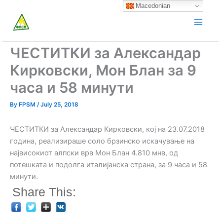
Skip
Macedonian
to
content
ЧЕСТИТКИ за Александар
Кирковски, Мон Блан за 9
часа и 58 минути
By
FPSM
/
July 25, 2018
ЧЕСТИТКИ за Александар Кирковски, кој на 23.07.2018
година, реализираше соло брзинско искачување на
највисокиот алпски врв Мон Блан 4.810 мнв, од
потешката и подолга италијанска страна, за 9 часа и 58
минути.
Share This: