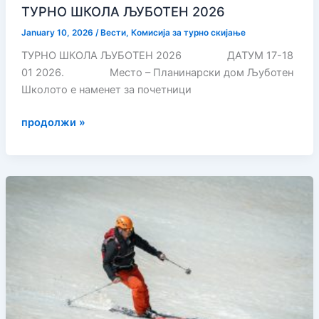
ТУРНО ШКОЛA ЉУБОТЕН 2026
January 10, 2026
/
Вести
,
Комисија за турно скијање
ТУРНО ШКОЛA ЉУБОТЕН 2026 ДАТУМ 17-18
01 2026. Место – Планинарски дом Љуботен
Школото е наменет за почетници
ТУРНО
продолжи »
ШКОЛA
ЉУБОТЕН
2026