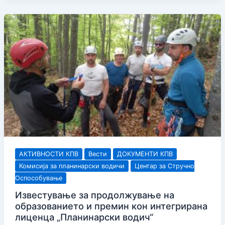
лиценцирање
на
образовен
кадар
АКТИВНОСТИ КПВ
Вести
ДОКУМЕНТИ КПВ
Комисија за планинарски водичи
Центар за Стручно
Оспособување
Известување за продолжување на
образованието и премин кон интегрирана
лиценца „Планинарски водич“