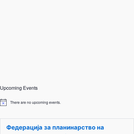
Upcoming Events
There are no upcoming events.
N
o
t
i
c
Федерација за планинарство на
e