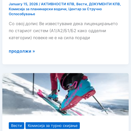
January 15, 2026
/
АКТИВНОСТИ КПВ
,
Вести
,
ДОКУМЕНТИ КПВ
,
Комисија за планинарски водичи
,
Центар за Стручно
Оспособување
Со овоj допис Ве известуваме дека лиценцирањето
по стариот систем (А1/А2/Б1/Б2 како одделни
категории) повеке не е на сила поради
Известување
продолжи »
за
продолжување
на
образованието
и
премин
кон
интегрирана
лиценца
„Планинарски
Вести
Комисија за турно скијање
водич“