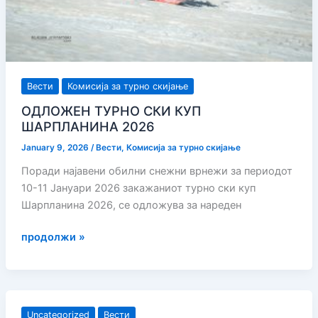
Вести
Комисија за турно скијање
ОДЛОЖЕН ТУРНО СКИ КУП
ШАРПЛАНИНА 2026
January 9, 2026
/
Вести
,
Комисија за турно скијање
Поради најавени обилни снежни врнежи за периодот
10-11 Јануари 2026 закажаниот турно ски куп
Шарпланина 2026, се одложува за нареден
ОДЛОЖЕН
продолжи »
ТУРНО
СКИ
КУП
ШАРПЛАНИНА
Uncategorized
Вести