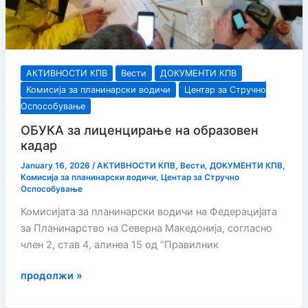
АКТИВНОСТИ КПВ
Вести
ДОКУМЕНТИ КПВ
Комисија за планинарски водичи
Центар за Стручно
Оспособување
ОБУКА за лиценцирање на образовен
кадар
January 16, 2026
/
АКТИВНОСТИ КПВ
,
Вести
,
ДОКУМЕНТИ КПВ
,
Комисија за планинарски водичи
,
Центар за Стручно
Оспособување
Комисијата за планинарски водичи на Федерацијата
за Планинарство на Северна Македонија, согласно
член 2, став 4, алинеа 15 од “Правилник
ОБУКА
продолжи »
за