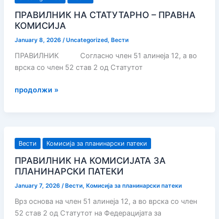
2026
ПРАВИЛНИК НА СТАТУТАРНО – ПРАВНА
КОМИСИЈА
January 8, 2026
/
Uncategorized
,
Вести
ПРАВИЛНИК Согласно член 51 алинеја 12, а во
врска со член 52 став 2 од Статутот
ПРАВИЛНИК
продолжи »
НА
СТАТУТАРНО
–
ПРАВНА
Вести
Комисија за планинарски патеки
КОМИСИЈА
ПРАВИЛНИК НА КОМИСИЈАТА ЗА
ПЛАНИНАРСКИ ПАТЕКИ
January 7, 2026
/
Вести
,
Комисија за планинарски патеки
Врз основа на член 51 алинеја 12, а во врска со член
52 став 2 од Статутот на Федерацијата за