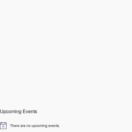
Upcoming Events
There are no upcoming events.
N
o