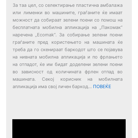
За таа цел, со селектирање пластична амбалажа
или лименки во машините, граѓаните ќе имаат
можност да собираат зелени поени со помош на
бесплатната мобилна апликација на „Пакомак“
наречена „Ecomak“. За собирање зелени поени
граѓаните пред користењето на машината ќе
треба да го скенираат баркодот што се појавува
на нивната мобилна апликација и по фрлањето
на отпадот, ќе им бидат доделени зелени поени
во зависност од количината фрлен отпад во
машината. Секој корисник на мобилната
апликација има свој личен баркод...
ПОВЕЌЕ