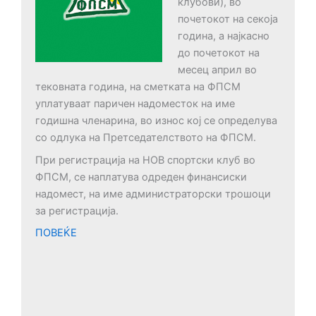
клубови), во
почетокот на секоја
година, а најкасно
до почетокот на
месец април во
тековната година, на сметката на ФПСМ
уплатуваат паричен надоместок на име
годишна членарина, во износ кој се определува
со одлука на Претседателството на ФПСМ.
При регистрација на НОВ спортски клуб во
ФПСМ, се наплатува одреден финансиски
надомест, на име администраторски трошоци
за регистрација.
ПОВЕЌЕ