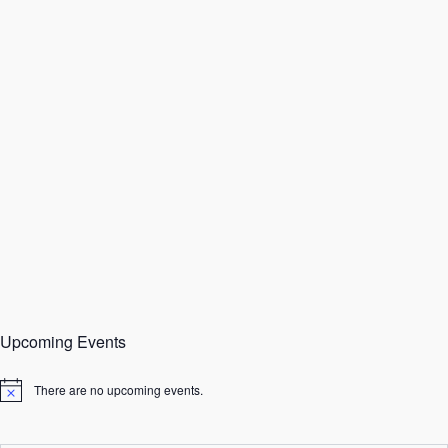
Upcoming Events
There are no upcoming events.
N
o
t
i