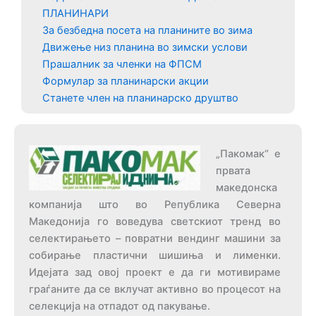
ПЛАНИНАРИ
За безбедна посета на планините во зима
Движење низ планина во зимски услови
Прашалник за членки на ФПСМ
Формулар за планинарски акции
Станете член на планинарско друштво
„Пакомак“ е
првата
македонска
компанија што во Република Северна
Македонија го воведува светскиот тренд во
селектирањето – повратни вендинг машини за
собирање пластични шишиња и лименки.
Идејата зад овој проект е да ги мотивираме
граѓаните да се вклучат активно во процесот на
селекција на отпадот од пакување.