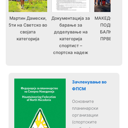
Мартин Дамески,
Документација за
МАКЕДОНИЈА 
5ти на Светско во
барање за
ПОДИУМ НА
својата
доделување на
БАЛКАНСКО
категорија
категорија
ПРВЕНСТВО
спортист –
спортска надеж
Зачленување во
ФПСМ
Основните
планинарски
организации
(спортските