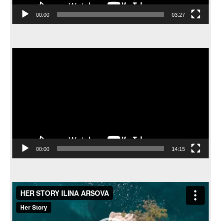
00:00
03:27
Video
Player
00:00
14:15
Video
Player